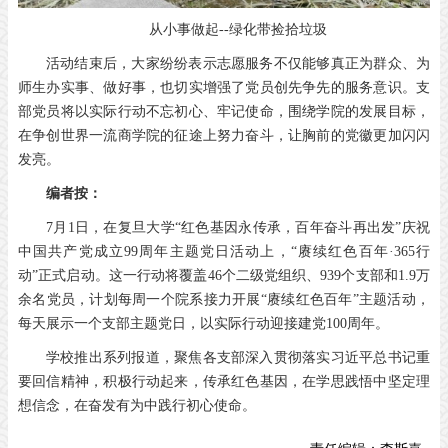
从小事做起--绿化带捡拾垃圾
活动结束后，大家纷纷表示志愿服务不仅能够真正为群众、为
师生办实事、做好事，也切实增强了党员创先争先的服务意识。支
部党员将以实际行动不忘初心、牢记使命，围绕学院的发展目标，
在争创世界一流商学院的征途上努力奋斗，让胸前的党徽更加闪闪
发亮。
编者按：
7月1日，在复旦大学“红色基因永传承，百年奋斗再出发”庆祝
中国共产党成立99周年主题党日活动上，“赓续红色百年·365行
动”正式启动。这一行动将覆盖46个二级党组织、939个支部和1.9万
余名党员，计划每周一个院系接力开展“赓续红色百年”主题活动，
每天展示一个支部主题党日，以实际行动迎接建党100周年。
学校推出系列报道，聚焦各支部深入贯彻落实习近平总书记重
要回信精神，积极行动起来，传承红色基因，在学思践悟中坚定理
想信念，在奋发有为中践行初心使命。