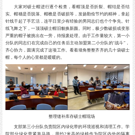
大家对硕士帽进行逐个检查，看帽顶是否折裂、帽结是否结
实、帽穗是否脱落、帽檐是否破损等，发扬勤俭节约的精神，拿起
针线干起了手艺活，连平日里少有经验的男同志们也个个争先。针
线飞舞之下，一顶顶硕士帽旧貌换新颜。同时，极少数破损或变形
严重的帽子被挑出在一旁，待报废处理。由于工作量较大，第一小
分队的同志们在完成自己的任务后主动加盟第二小分队的“战斗”，
齐心协力，圆满完成了这项工作。看着墙角整整齐齐的几十袋硕士
帽，每个人的心里都是暖暖的。
整理缝补库存硕士帽现场
支部第三小分队负责院区内绿化带的环境巡视和清理工作。学
院部分绿化带紧靠马路，用约2米高的绿植作为院区内外的隔离