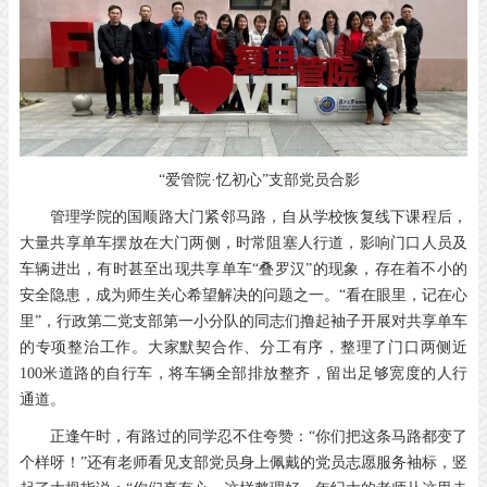
“爱管院·忆初心”支部党员合影
管理学院的国顺路大门紧邻马路，自从学校恢复线下课程后，
大量共享单车摆放在大门两侧，时常阻塞人行道，影响门口人员及
车辆进出，有时甚至出现共享单车“叠罗汉”的现象，存在着不小的
安全隐患，成为师生关心希望解决的问题之一。“看在眼里，记在心
里”，行政第二党支部第一小分队的同志们撸起袖子开展对共享单车
的专项整治工作。大家默契合作、分工有序，整理了门口两侧近
100米道路的自行车，将车辆全部排放整齐，留出足够宽度的人行
通道。
正逢午时，有路过的同学忍不住夸赞：“你们把这条马路都变了
个样呀！”还有老师看见支部党员身上佩戴的党员志愿服务袖标，竖