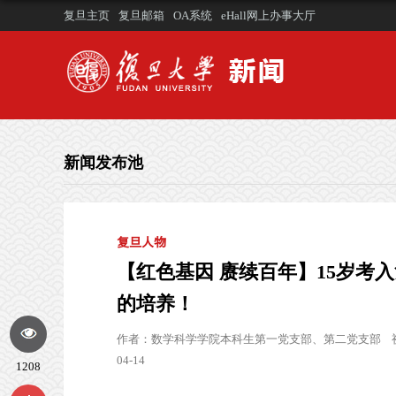
复旦主页
复旦邮箱
OA系统
eHall网上办事大厅
新闻发布池
复旦人物
【红色基因 赓续百年】15岁考
的培养！
作者：
数学科学学院本科生第一党支部、第二党支部
04-14
1208