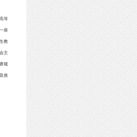
高等
一座
生教
会主
赛规
及推