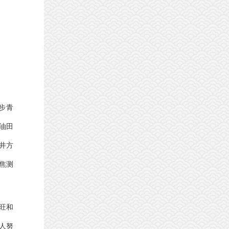
步青
油田
井方
焦测
旺和
人努