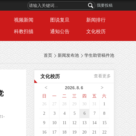
我要投稿
视频新闻
图说复旦
新闻排行
科教扫描
通知公告
文化校历
首页
新闻发布池
学生助管稿件池
文化校历
查看更多
<
>
2026
.
8
.
6
党
日
一
二
三
四
五
六
26
27
28
29
30
31
1
2
3
4
5
6
7
8
1-
9
10
11
12
13
14
15
16
17
18
19
20
21
22