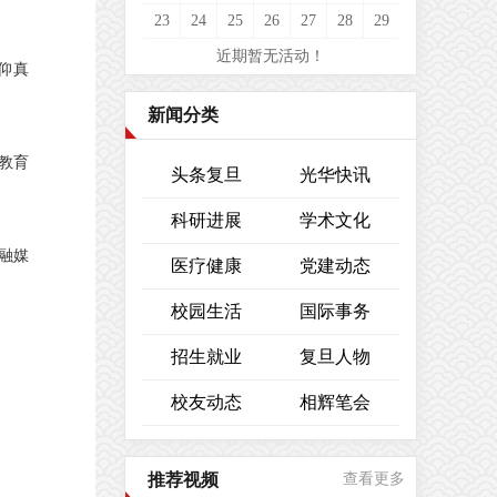
23
24
25
26
27
28
29
近期暂无活动！
仰真
新闻分类
教育
头条复旦
光华快讯
科研进展
学术文化
融媒
医疗健康
党建动态
校园生活
国际事务
招生就业
复旦人物
校友动态
相辉笔会
推荐视频
查看更多