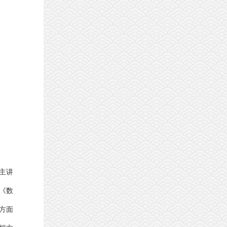
主讲
《数
方面