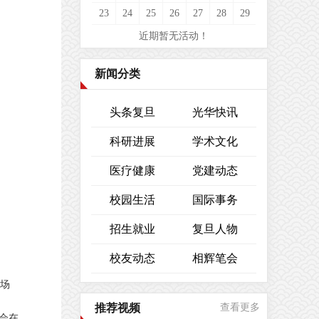
23
24
25
26
27
28
29
近期暂无活动！
新闻分类
头条复旦
光华快讯
科研进展
学术文化
医疗健康
党建动态
校园生活
国际事务
招生就业
复旦人物
校友动态
相辉笔会
现场
推荐视频
查看更多
会在