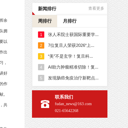
新闻排行
查看更多
挥余
周排行
月排行
队拥
要以
作出
习，
讲好
的作
献。
联系我们
fudan_news@163.com
，共
021-65642268