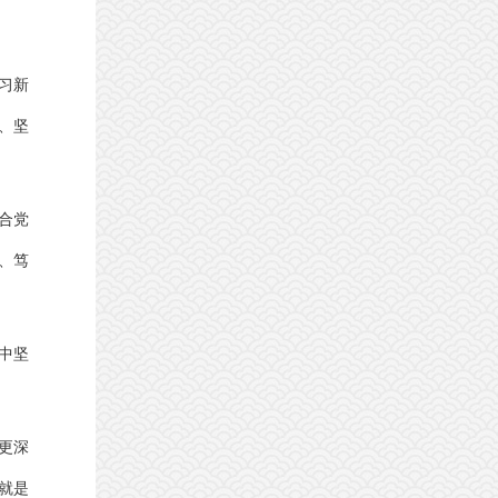
习新
、坚
合党
、笃
。
中坚
更深
就是