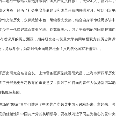
四军老战士毅然决然选择跟着中国共产党抗日救亡，光荣加入了新四军，
战火考验，经历了社会主义革命建设和改革开放的峥嵘岁月。收到习近平
珍惜光荣历史，永葆政治本色，继续发光发热，结合自身革命经历多讲中
青少年一代接好革命事业的班。刘苏闽表示，习近平总书记的回信把我们
有着深厚的历史渊源，期待研究会与复旦大学共同珍惜双方的历史渊源
念，勇敢斗争，为新时代全面建设社会主义现代化国家不懈奋斗。
军历史研究会名誉会长、上海警备区原副政委阮武昌，上海市新四军历史
析了开展党史学习教育的重要意义，探讨了如何面向青年人弘扬新四军老
发扬红色基因。
场的“90后”青年们讲述了中国共产党领导中国人民站起来、富起来、强
度的优越性和中国共产党的英明领导，要在以习近平同志为核心的党中央