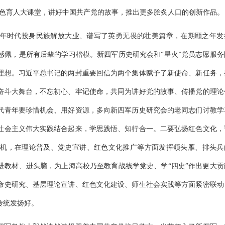
红色育人大课堂，讲好中国共产党的故事，推出更多脍炙人口的创新作品。
年时代投身民族解放大业、谱写了英勇无畏的壮美篇章，在期颐之年发
感佩，是所有后辈的学习楷模。新四军历史研究会和“星火”党员志愿服务
理想。习近平总书记的两封重要回信为两个集体赋予了新使命、新任务，
奋斗大舞台，不忘初心、牢记使命，共同为讲好党的故事、传播党的理论
代青年要珍惜机会、用好资源，多向新四军历史研究会的老同志们讨教学
社会主义伟大实践结合起来，学思践悟、知行合一。二要弘扬红色文化，
机，在理论普及、党史宣讲、红色文化推广等方面发挥领头雁、排头兵
进教材、进头脑，为上海高校乃至教育战线学党史、学“四史”作出更大贡
命史研究、基层理论宣讲、红色文化建设、师生社会实践等方面紧密联动
传统发扬好。