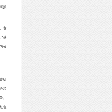
研报
、老
“基
的长
史研
合亲
争。
红色