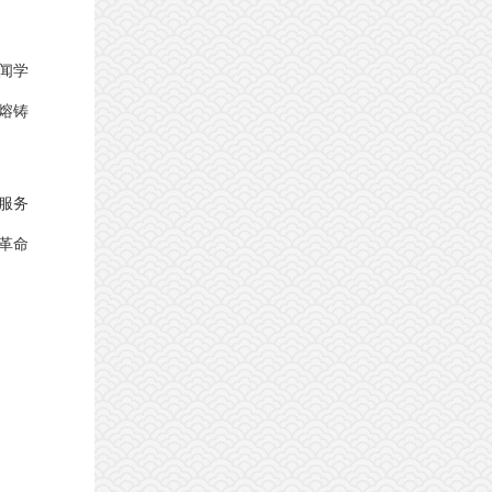
闻学
熔铸
服务
革命