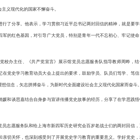
会主义现代化的国家不懈奋斗。
进行了分享。他表示，学习贯彻习近平总书记两封回信的精神，就是要学
四军的红色基因，对引导广大党员，特别是青年一代不忘初心、牢记使命
党校办主任、《共产党宣言》展示馆党员志愿服务队指导教师周晔，结
记在党史学习教育动员大会上提出的要求，鼓励学员、队员们笃学、笃信
理想信念，矢志拼搏奋斗，为新时代全面建设社会主义现代化国家而奋斗
俏媛和谈思嘉结合自身参与宣讲传播党史故事的经历，分享了在学思践悟
”党员志愿服务队和给上海市新四军历史研究会百岁老战士们的两封回信，
和亲切关怀，也深刻感受到了开展党史学习教育的重要意义。学好党史，