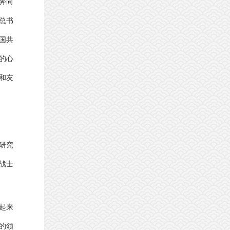
奔向
总书
国共
的心
和友
研究
战士
起来
的领