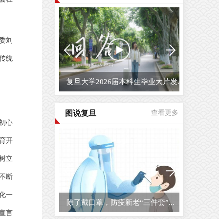
委刘
传统
复旦大学2026届本科生毕业大片发...
图说复旦
查看更多
初心
育开
树立
不断
化一
除了戴口罩，防疫新老“三件套”...
宣言