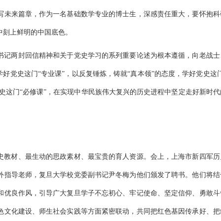
写未来篇章，作为一名基础数学专业的博士生，深感责任重大，要怀抱科
中刻上鲜明的中国底色。
书记两封回信精神和关于党史学习的系列重要论述为根本遵循，向老战士
好党史这门“专业课”，以反复锤炼，铸就“真本领”的态度，学好党史这门
党史这门“必修课”，在实现中华民族伟大复兴的历史进程中坚定走好新时代
史教材、最生动的思政素材、最宝贵的育人资源。会上，上海市新四军历
外指导老师，复旦大学校党委副书记尹冬梅为他们颁发了聘书。他们将结
和优良作风，引导广大复旦学子不忘初心、牢记使命、坚定信仰、勇敢斗
色文化建设、师生社会实践等方面紧密联动，共同把红色基因传承好、把