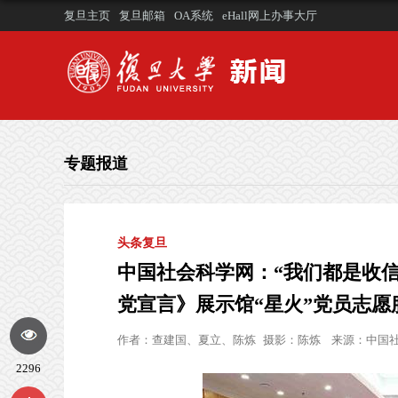
复旦主页
复旦邮箱
OA系统
eHall网上办事大厅
专题报道
头条复旦
中国社会科学网：“我们都是收
党宣言》展示馆“星火”党员志
作者：
查建国、夏立、陈炼
摄影：
陈炼
来源：
中国社
2296