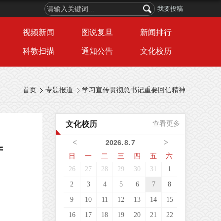
我要投稿
视频新闻
图说复旦
新闻排行
科教扫描
通知公告
文化校历
首页
专题报道
学习宣传贯彻总书记重要回信精神
文化校历
查看更多
<
>
2026
.
8
.
7
产
日
一
二
三
四
五
六
26
27
28
29
30
31
1
2
3
4
5
6
7
8
9
10
11
12
13
14
15
16
17
18
19
20
21
22