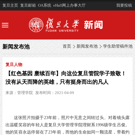
复旦主页
复旦邮箱
OA系统
eHall网上办事大厅
我要投稿
新闻发布池
首页
新闻发布池
学生助管稿件池
复旦人物
【红色基因 赓续百年】向这位复旦管院学子致敬！
没有从天而降的英雄，只有挺身而出的凡人
来源：
管理学院
发布时间：2021-04-09
这张照片拍摄于23年前，照片中无意之间转过头、对着镜头露
出温暖笑容的年轻人是复旦大学管理学院理财系1996级学生吕俊。
他的笑容永远停留在了23年前，而他的生命如同一颗流星，带着灼