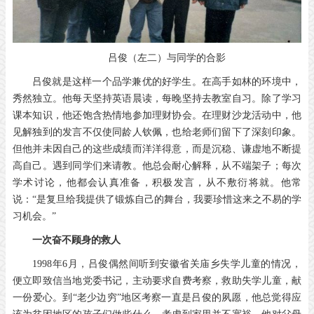
吕俊（左二）与同学的合影
吕俊就是这样一个品学兼优的好学生。在高手如林的环境中，
秀然独立。他每天坚持英语晨读，每晚坚持去教室自习。除了学习
课本知识，他还饱含热情地参加理财协会。在理财沙龙活动中，他
见解独到的发言不仅使同龄人钦佩，也给老师们留下了深刻印象。
但他并未因自己的这些成绩而洋洋得意，而是沉稳、谦虚地不断提
高自己。遇到同学们来请教。他总会耐心解释，从不端架子；每次
学术讨论，他都会认真准备，积极发言，从不敷衍将就。他常
说：“是复旦给我提供了锻炼自己的舞台，我要珍惜这来之不易的学
习机会。”
一次奋不顾身的救人
1998年6月，吕俊偶然间听到安徽省关庙乡失学儿童的情况，
便立即致信当地党委书记，主动要求自费考察，救助失学儿童，献
一份爱心。到“老少边穷”地区考察一直是吕俊的夙愿，他总觉得应