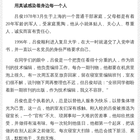
用真诚感染着身边每一个人
吕俊1978年3月生于上海的一个普通干部家庭，父母都是有着
20年军龄的军人，受家庭熏陶，他从小就体贴人、关心人、尊重
人，诚实而富有责任心。
1996年，吕俊顺利进入复旦大学，在大一时就递交了入党申请
书，并一直以一名党员的身份严格要求自己。
在同学们的眼中，吕俊是一个把责任看得十分重的人，作为班
刊的技术编辑，他负责编排工作。每办一期刊物，他都要在机房里
泡上很久。有一次周五甚至放弃回家，留在寝室里编辑班刊，室友
们很不解，说刊物下周再整理也不迟，但吕俊却说：“全班同学都盼
着新一期班刊的出版，作为技术编辑，我义不容辞。”
吕俊也是个执着的人，总是以替他人服务为快乐，以替集体增
光为己责。这一点，他的室友们深有感触。刚入校的吕俊被推选为
寝室长，一个“官衔”不大、琐屑事却一大堆的苦差事，他却欣然接
受，并做得有滋有味。每一次轮到他值日，他都第一个起床，把该
做的在别人起床之前做完。每次寝室大扫除，他总会揽下脏活、累
活，默默地干，无怨无悔。