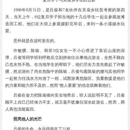
复旦学子与关庙乡学生的合影
1998年8月31日，是吕俊和7名伙伴在关庙乡扶贫考察的第四
天，当天上午，8位复旦学子和当地的十几位学生一起去参观改滩
造田工程。他们在大坝上参观摄影完毕后，来到一条小溪嬉水玩
耍。
意外就是在这时发生的。
许敏骥、陈瑜、韩菲3位女生一不小心滑进了靠近山崖的深
潭，吕俊等同学听到呼救后立刻拼命往出事地点游去，全然不顾自
己也水性不熟。在当地学生的帮助下，他们尽全力首先救起了许敏
骥，然后游向了尚在危险中的陈瑜，吕俊勾着陈瑜的腰与其他同学
一起努力往浅水方向游了一程，试图游离危险区。负重救援是他们
的力量和能力所不及的，然而“救人要紧”的信念鼓舞着他们。
吕俊在奋力把陈瑜推向安全地带后，听人说彭明不见了，吕俊
顾不上自己已经体力不支，就又毫不犹豫往深水处游去，然而，两
人再也没能返回。
照亮他人的光芒
吕俊的生命，永远停留在了21岁。