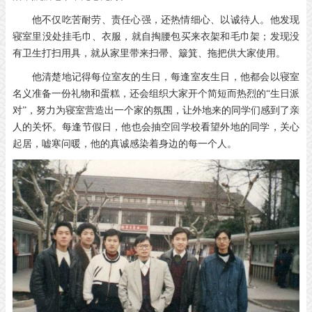
他不仅吃苦耐劳、责任心强，还热情细心、以诚待人。他发现
寝室里没处挂毛巾、衣服，就自掏腰包买来衣架和毛巾架；发现没
有卫生打扫用具，就从家里带来扫帚、簸箕、拖把供大家使用。
他清楚地记得每位室友的生日，每逢室友生日，他都会以寝室
名义准备一份礼物和蛋糕，还会组织大家开个简短而热烈的“生日派
对”，努力为寝室营造出一个家的氛围，让外地来的同学们感到了亲
人的关怀。每逢节假日，他也会抽空回学校看望外地的同学，关心
起居，嘘寒问暖，他的真诚感染着身边的每一个人。