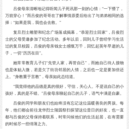
吕俊母亲清晰地记得听闻儿子死讯那一刻的心情：“一下懵了，
万箭穿心！”而吕俊的哥哥在了解事情原委后给出了与弟弟相同的选
择：“如果是我，我也会去救。”
复旦烈士雕塑和纪念广场落成揭幕，“恭迎烈士回家”，吕俊烈
士的父母受邀参加了纪念活动。多年以后，回到儿子曾经学习生活
过的复旦校园，吕俊的母亲钱女士感慨万千，回忆起英年早逝的儿
子，一切“历历在目”。
她常常教育儿子们“先管人家，再管自己”，而她自己待人接物
也是体贴入微，若是欠了街坊邻居的人情，之后也一定是要加倍还
上。“身教重于言教”，母亲如此总结道。
“我觉得他的品德是真的很好，守信，关心人。不是说自己的小
孩好，真的是不错。”吕俊母亲聊起自己的儿子，语气中满是自豪。
吕俊的同学和朋友们也始终没有忘记这位温暖善良的男孩。每
年，他们都会前往龙华烈士陵园祭扫探望这位昔日的好友，也一直
都与吕俊的父母保持着联系，时常问候他们的生活起居，在有需要
的时候尽一些绵薄之力。