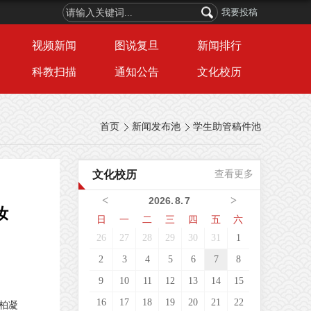
我要投稿
视频新闻
图说复旦
新闻排行
科教扫描
通知公告
文化校历
首页
新闻发布池
学生助管稿件池
文化校历
查看更多
<
>
2026
.
8
.
7
汝
日
一
二
三
四
五
六
26
27
28
29
30
31
1
2
3
4
5
6
7
8
9
10
11
12
13
14
15
16
17
18
19
20
21
22
柏凝