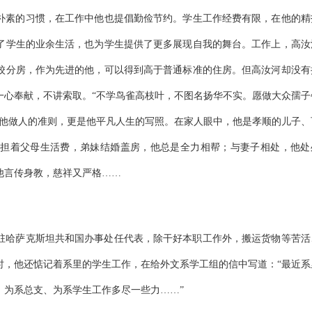
朴素的习惯，在工作中他也提倡勤俭节约。学生工作经费有限，在他的精
了学生的业余生活，也为学生提供了更多展现自我的舞台。工作上，高汝
校分房，作为先进的他，可以得到高于普通标准的住房。但高汝河却没有
一心奉献，不讲索取。“不学鸟雀高枝叶，不图名扬华不实。愿做大众孺子
是他做人的准则，更是他平凡人生的写照。在家人眼中，他是孝顺的儿子、
担着父母生活费，弟妹结婚盖房，他总是全力相帮；与妻子相处，他处
他言传身教，慈祥又严格……
公司驻哈萨克斯坦共和国办事处任代表，除干好本职工作外，搬运货物等苦活
时，他还惦记着系里的学生工作，在给外文系学工组的信中写道：“最近系
，为系总支、为系学生工作多尽一些力……”