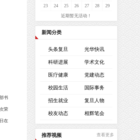
23
24
25
26
27
28
29
近期暂无活动！
新闻分类
头条复旦
光华快讯
科研进展
学术文化
医疗健康
党建动态
校园生活
国际事务
支部书
招生就业
复旦人物
次荣
校友动态
相辉笔会
7日在
推荐视频
查看更多