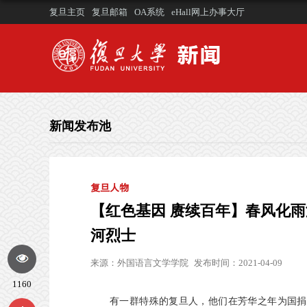
复旦主页
复旦邮箱
OA系统
eHall网上办事大厅
新闻发布池
复旦人物
【红色基因 赓续百年】春风化
河烈士
来源：
外国语言文学学院
发布时间：2021-04-09
1160
有一群特殊的复旦人，
他们在芳华之年
为国捐