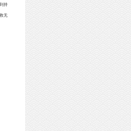
遭到持
救无