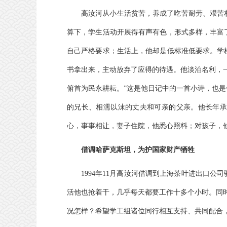
高汝河从小生活贫苦，养成了吃苦耐劳、艰苦
算下，学生活动开展得有声有色，形式多样，丰富
自己严格要求；生活上，他却是低标准低要求。学
书拿出来，主动放弃了应得的待遇。他淡泊名利，
俯首为民永耕耘。”这是他日记中的一首小诗，也
的兄长、相濡以沫的丈夫和可亲的父亲。他长年承
心，事事相让，妻子住院，他悉心照料；对孩子，
借调哈萨克斯坦，为护国家财产牺牲
1994年11月高汝河借调到上海茶叶进出口
活他也抢着干，几乎每天都要工作十多个小时。同
况怎样？希望学工组诸位同行相互支持、共同配合