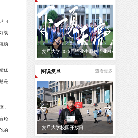
8年4
好战
、沉稳
复旦大学2026届毕业生原创毕业MV...
绩优
图说复旦
查看更多
总是
摩，
言论
复旦大学校园开放日
他的