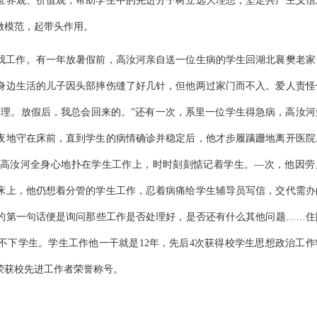
世界观、价值观，帮助学生中的先进分子树立远大理想，坚定共产主义信
做模范，起带头作用。
我工作。有一年放暑假前，高汝河亲自送一位生病的学生回湖北襄樊老家
身边生活的儿子因头部摔伤缝了好几针，但他两过家门而不入。爱人责怪
处理。放假后，我总会回来的。”还有一次，系里一位学生得急病，高汝河
夜地守在床前，直到学生的病情确诊并稳定后，他才步履蹒跚地离开医院
高汝河全身心地扑在学生工作上，时时刻刻惦记着学生。—次，他因劳
床上，他仍想着分管的学生工作，忍着病痛给学生辅导员写信，交代需办
的第一句话便是询问那些工作是否处理好，是否还有什么其他问题……住
不下学生。学生工作他一干就是12年，先后4次获得校学生思想政治工作
荣获校先进工作者荣誉称号。