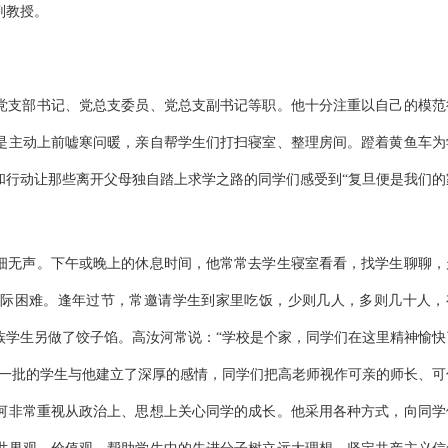
副教授。
党支部书记、党总支委员、党总支副书记等职。他十分注重以自己的模范
是主动上前嘘寒问暖，亲自帮学生们打扫寝室、整理房间。蹬着黄鱼车为
和行动让那些离开父母独自踏上求学之路的同学们感受到“复旦便是我们的
细无声。下午或晚上的休息时间，他常常去学生寝室看看，找学生聊聊，
际困难。逢年过节，常邀请学生到家里吃饭，少则几人，多则几十人，
族学生另做了饺子馅。高汝河常说：“学校是个家，同学们在这里精神愉快
又一批的学生与他建立了深厚的感情，同学们把高老师视作可亲的师长、可
河非常重视从政治上、思想上关心同学的成长。他采用各种方式，向同学