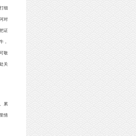
打细
河对
把证
牛，
可敬
处关
、累
里情