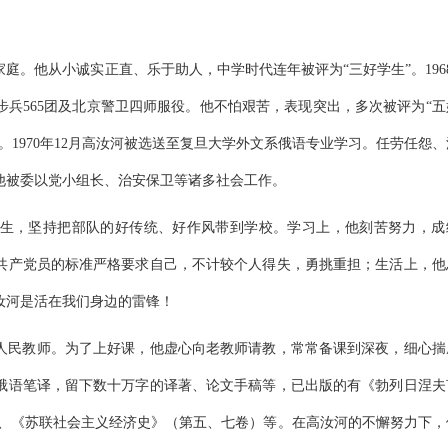
家庭。他从小诚实正直、乐于助人，中学时代连年被评为“三好学生”。196
兵565团及北京警卫四师服役。他不怕艰苦，表现突出，多次被评为“五
职。1970年12月高汝河被选送至复旦大学外文系俄语专业学习。任劳任怨
他被委以党小组长、治安保卫等诸多社会工作。
生，坚持把部队的好传统、好作风带到学校。学习上，他刻苦努力，成
共产党员的标准严格要求自己，不计较个人得失，勇挑重担；生活上，他
汝河是活在我们身边的雷锋！
人民教师。为了上好课，他虚心向老教师请教，常常备课到深夜，细心揣
俄语笔译，留下数十万字的译著、论文手稿等，已出版的有《勃列日涅夫
》、《苏联社会主义经济史》（第五、七卷）等。在高汝河的不懈努力下，