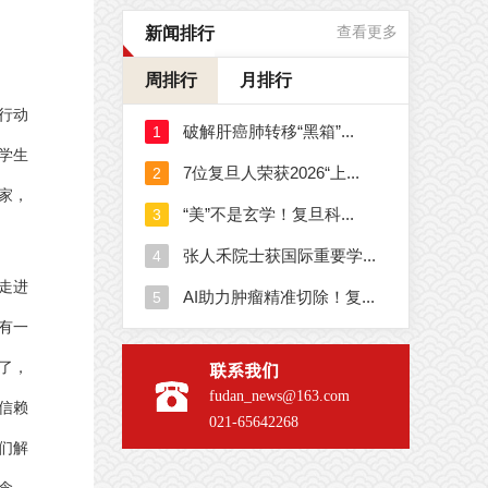
新闻排行
查看更多
周排行
月排行
行动
学生
家，
走进
有一
了，
联系我们
fudan_news@163.com
信赖
021-65642268
们解