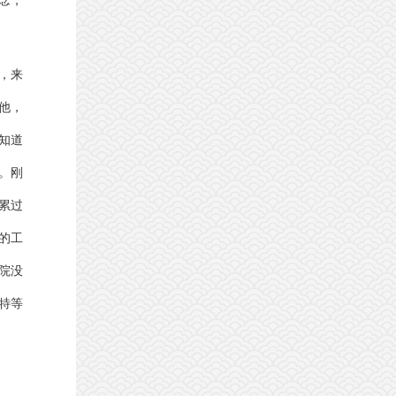
念，
，来
他，
知道
。刚
累过
的工
院没
特等