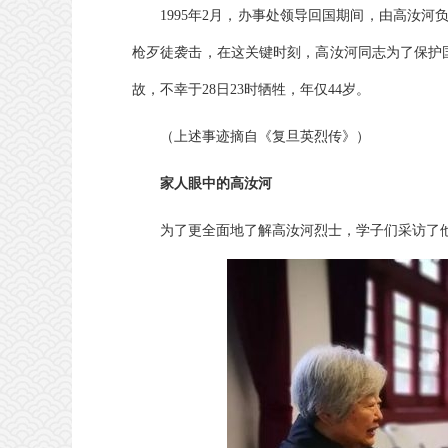
1995年2月，办事处领导回国期间，由高汝河
枪歹徒袭击，在这关键时刻，高汝河同志为了保护
故，不幸于28日23时牺牲，年仅44岁。
（上述事迹摘自《复旦英烈传》）
家人眼中的高汝河
为了更全面地了解高汝河烈士，学子们
采访了