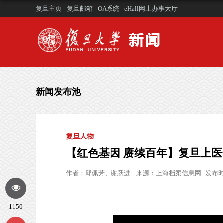
复旦主页
复旦邮箱
OA系统
eHall网上办事大厅
新闻发布池
复旦人物
【红色基因 赓续百年】复旦上
作者：
邱佩芳、谢跃进
来源：
上海档案信息网
发布时间
1150