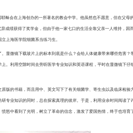
国耶稣会在上海创办的一所著名的教会中学。他虽然也不愿意，但在父母
优异成绩获得了奖学金，但由于他一家七口的生活全靠父亲一人维持，因
国立上海医学院细菌系当练习生。
了。显微镜下载玻片上的标本到底是什么？会给人体健康带来哪些危害？
学上。利用空隙时间去旁听医学专业知识和英语课程，平时在显微镜下仔
文原版的书籍，而且用中、英文写下了有关细菌学、寄生虫以及临床检验
钻研专业知识的同时，总在探索真理的彼岸。于是，利用业余时间阅读了
、愤怒中看到了光明，树立了革命的信念，激发了爱国热情，终于也培育