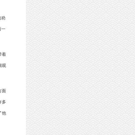
的劝
而一
带着
细观
方面
许多
了他