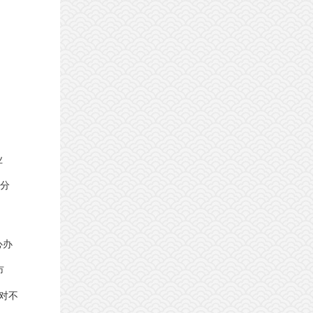
业
十分
心办
市
对不