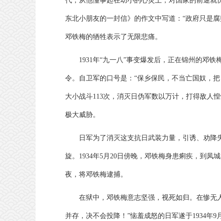
代，从他懂事起在幼小的心灵上，对国家的前途就忧
东北小朋友的一封信》的作文中写道：“政府只是腐
邓铁梅的牺牲表示了无限悲痛。
1931年“九一八”事变爆发后，正在锦州的
令。自卫军的口号是：“保乡保民，不当亡国奴，把日
大小战斗113次，消灭日伪军数以万计，打得敌人
极大威胁。
日军为了消灭这支抗日武装力量，引诱、劝降
旋。1934年5月20日傍晚，邓铁梅身患痢疾，到
夜，将邓铁梅逮捕。
在狱中，邓铁梅意志坚强，视死如归。在惨无
并存，决不会投降！”恼羞成怒的日军遂于1934年9