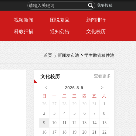
我要投稿
视频新闻
图说复旦
新闻排行
科教扫描
通知公告
文化校历
首页
新闻发布池
学生助管稿件池
文化校历
查看更多
<
>
2026
.
8
.
9
日
一
二
三
四
五
六
26
27
28
29
30
31
1
2
3
4
5
6
7
8
9
10
11
12
13
14
15
16
17
18
19
20
21
22