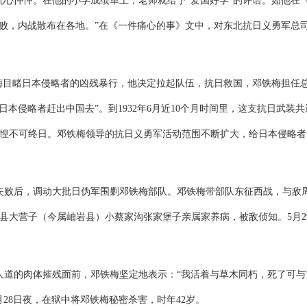
心忡忡。在他的小学成绩单上，老师就给予“爱国好学”的评语。如他在
败，内战散布在各地。”在《一件痛心的事》文中，对东北抗日义勇军总
邓铁梅目睹日本侵略者的凶残暴行，他决定拉起队伍，抗日救国，邓铁梅担任
本侵略者赶出中国去”。到1932年6月近10个月时间里，这支抗日武装共
惶惶不可终日。邓铁梅领导的抗日义勇军活动范围不断扩大，给日本侵略者
失败后，调动大批日伪军围剿邓铁梅部队。邓铁梅带部队东征西战，与敌
凤城县大营子（今属岫岩县）小蔡家沟张家堡子亲属家养病，被敌侦知。5月2
人道的肉体摧残面前，邓铁梅坚定地表示：“我活着与草木同朽，死了可与
月28日夜，在狱中将邓铁梅秘密杀害，时年42岁。