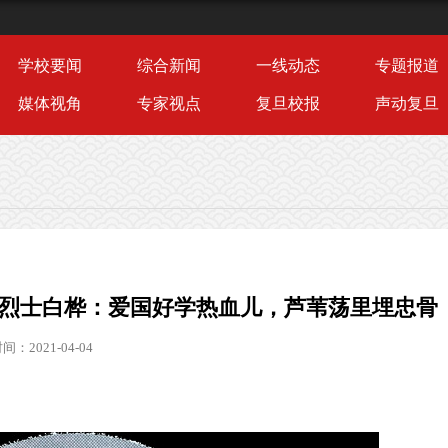
学校要闻
综合新闻
一线动态
专题报道
媒体视角
专家视点
复旦校报
声动复旦
医烈士白桦：爱国好学热血儿，芦苇荡里埋忠骨
：2021-04-04