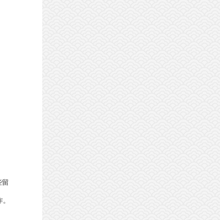
些留
作。