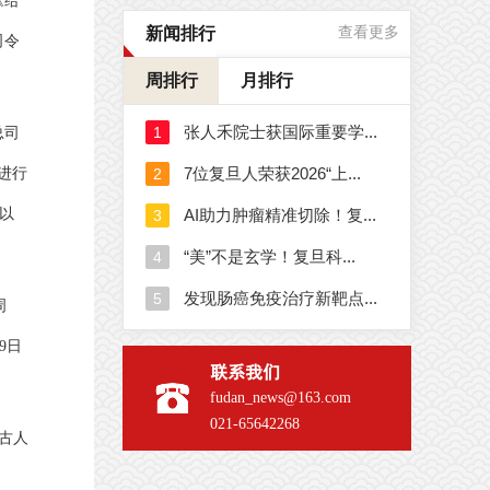
《给
新闻排行
查看更多
司令
周排行
月排行
总司
进行
以
周
9日
联系我们
fudan_news@163.com
021-65642268
古人