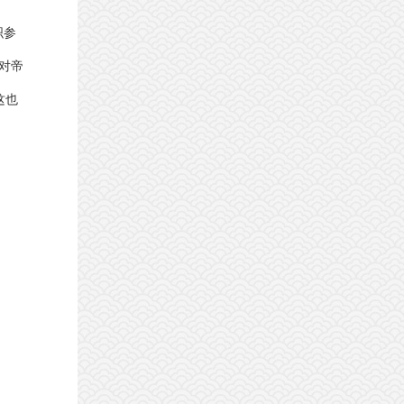
织参
对帝
这也
。