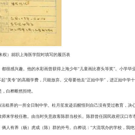
朱权）就职上海医学院时填写的履历表
都很感兴趣。他的水彩画曾获得上海少年“儿童画比赛头等奖”。小学毕
不起“美专”的高额学费，只能放弃。父母要他去“正始中学”，进正始中学
是，白桦断然拒绝。
海法租界的一所全日制中学。杜月笙发迹后醒悟到自己没有受过教育，决
教师来学校任教。由当时失意政客陈群当校长。陈群曾任国民政府汉口市
，俩人有养（杨）虎成（陈）群的外号。白桦说：“大流氓办的学校，我绝