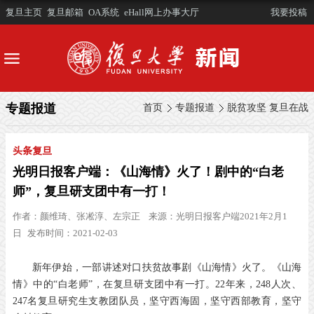
复旦主页
复旦邮箱
OA系统
eHall网上办事大厅
我要投稿
专题报道
首页
专题报道
脱贫攻坚 复旦在战
头条复旦
光明日报客户端：《山海情》火了！剧中的“白老
师”，复旦研支团中有一打！
作者：
颜维琦、张凇淳、左宗正
来源：
光明日报客户端2021年2月1
日
发布时间：2021-02-03
新年伊始，一部讲述对口扶贫故事剧《山海情》火了。《山海
情》中的“白老师”，在复旦研支团中有一打。22年来，248人次、
247名复旦研究生支教团队员，坚守西海固，坚守西部教育，坚守