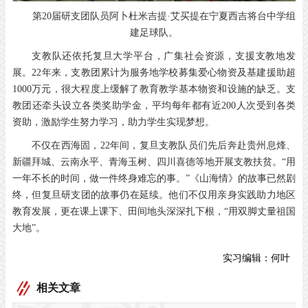
第20届研支团队员阿卜杜米吉提·艾买提在宁夏西吉将台中学组
建足球队。
支教队还依托复旦大学平台，广集社会资源，支援支教地发
展。22年来，支教团累计为服务地学校募集爱心物资及基建援助超
1000万元，很大程度上缓解了教育教学基本物资和设施的缺乏。支
教团还牵头设立各类奖助学金，平均每年都有近200人次受到各类
资助，激励学生努力学习，助力学生实现梦想。
不仅在西海固，22年间，复旦支教队员们先后奔赴贵州息烽、
新疆拜城、云南永平、青海玉树、四川喜德等地开展支教扶贫。“用
一年不长的时间，做一件终身难忘的事。”《山海情》的故事已然剧
终，但复旦研支团的故事仍在延续。他们不仅用亲身实践助力地区
教育发展，更在课上课下、田间地头深深扎下根，“用双脚丈量祖国
大地”。
实习编辑：
何叶
相关文章