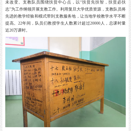
未改变。支教队员围绕扶贫中心点，以“扶贫先扶智，扶贫必扶
志”为工作纲领开展支教工作。利用复旦大学优质资源，支教队员将
先进的教学经验和模式带到支教服务地，让当地学校教学水平不断
提高。22年间，队员们教授学生人数累计超过20000人，总课时量
近20万课时。