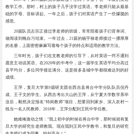
教学工作。那时，村上的孩子几乎没学过英语。李老师只能从最基
础的字母、音标讲起。一年之后，孩子们对英语产生了一些朦胧的
感觉。
20届队员左宗正接过李老师的班级，常常陪着孩子们背单词、
做阅读到晚自习结束。一年过去，21届的杨宇禄老师接过一摞厚厚
的名册，上面密密麻麻写着每个孩子的特点和适用的教学方法。
三年时光，孩子们在支教老师的引导下，从对英语一窍不通到
愿意主动说英语。在2020年的中考中，这一届学生英语平均分高过
县平均分，多位同学接近满分。这是很多县城中学都很难达到的好
成绩。
王萍，复旦大学第9届研支团在西吉县将台中学分队队员倪丹
成、王子文的学生。从西吉考出大山的王萍，从宁夏大学数学系毕
业后，毅然决定报名“特岗教师”项目，想要回到家乡、深入农村一
线当一名人民教师。2018年，王萍分配到王民中学任教。
她难掩激动之情：“我上初中的时候在将台中学，那时候就有复
旦大学的研究生老师教我。现在我到王民中学教书，和复旦的研究
生老师们成为同事，特别高兴！”