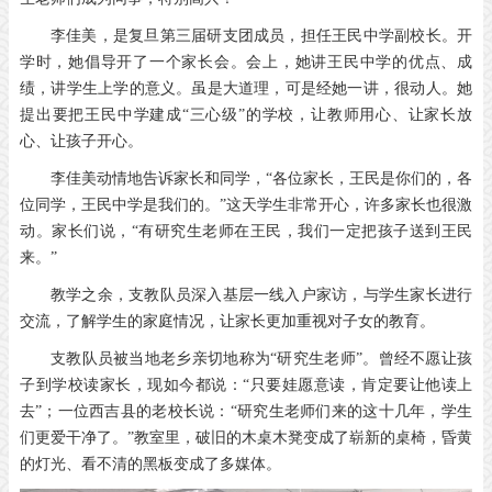
李佳美，是复旦第三届研支团成员，担任王民中学副校长。开
学时，她倡导开了一个家长会。会上，她讲王民中学的优点、成
绩，讲学生上学的意义。虽是大道理，可是经她一讲，很动人。她
提出要把王民中学建成“三心级”的学校，让教师用心、让家长放
心、让孩子开心。
李佳美动情地告诉家长和同学，“各位家长，王民是你们的，各
位同学，王民中学是我们的。”这天学生非常开心，许多家长也很激
动。家长们说，“有研究生老师在王民，我们一定把孩子送到王民
来。”
教学之余，支教队员深入基层一线入户家访，与学生家长进行
交流，了解学生的家庭情况，让家长更加重视对子女的教育。
支教队员被当地老乡亲切地称为“研究生老师”。曾经不愿让孩
子到学校读家长，现如今都说：“只要娃愿意读，肯定要让他读上
去”；一位西吉县的老校长说：“研究生老师们来的这十几年，学生
们更爱干净了。”教室里，破旧的木桌木凳变成了崭新的桌椅，昏黄
的灯光、看不清的黑板变成了多媒体。