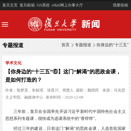
复旦主页
复旦邮箱
OA系统
eHall网上办事大厅
我要投稿
专题报道
首页
专题报道
你身边的“十三五”
学术文化
【你身边的“十三五”⑥】这门“解渴”的思政金课，
是如何打造的？
作者：
殷梦昊、朱栎瑶、张晋川、周楚人
摄影：
魏雨田
来源：
马克思
主义学院、融媒体中心
发布时间：2020-12-08
三年前，复旦在全国率先开设习近平新时代中国特色社会主义
思想系列专题课，很快成为选课系统中的“香饽饽”。
经过三年的建设，日前这门“解渴“的思政金课，入选首批国家