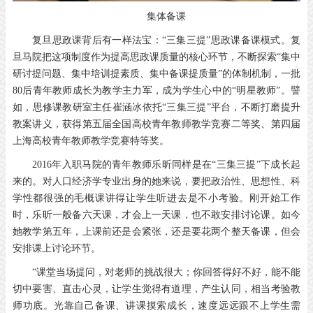
集体备课
复旦思政课背后有一样法宝：“三集三提”思政课备课模式。复
旦马院把这项制度作为提高思政课质量的核心环节，不断探索“集中
研讨提问题、集中培训提素质、集中备课提质量”的体制机制，一批
80后青年教师成长为教学主力军，成为学生心中的“明星教师”。譬
如，思修课教研室主任崔涵冰依托“三集三提”平台，不断打磨提升
教案讲义，获得第五届全国高校青年教师教学竞赛二等奖、第四届
上海高校青年教师教学竞赛特等奖。
2016年入职马院的青年教师乐昕同样是在“三集三提”下成长起
来的。对人口经济学专业出身的她来说，要把政治性、思想性、科
学性都很强的毛概课讲得让学生听进去是不小考验。刚开始工作
时，乐昕一般备六天课，才会上一天课，也不敢安排讨论课。如今
她教学第五年，上课前还是会紧张，还是要花两个整天备课，但会
安排课上讨论环节。
“课堂当场提问，对老师的挑战很大；你回答得好不好，能不能
切中要害、直击心灵，让学生觉得有道理，产生认同，相当考验教
师功底。光靠自己备课、讲课摸索成长，速度远远跟不上学生需