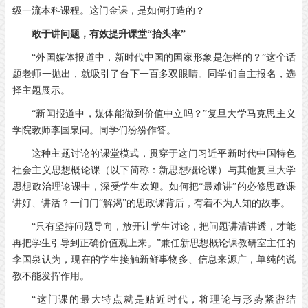
级一流本科课程。这门金课，是如何打造的？
敢于讲问题，有效提升课堂“抬头率”
“外国媒体报道中，新时代中国的国家形象是怎样的？”这个话
题老师一抛出，就吸引了台下一百多双眼睛。同学们自主报名，选
择主题展示。
“新闻报道中，媒体能做到价值中立吗？”复旦大学马克思主义
学院教师李国泉问。同学们纷纷作答。
这种主题讨论的课堂模式，贯穿于这门习近平新时代中国特色
社会主义思想概论课（以下简称：新思想概论课）与其他复旦大学
思想政治理论课中，深受学生欢迎。如何把“最难讲”的必修思政课
讲好、讲活？一门门“解渴”的思政课背后，有着不为人知的故事。
“只有坚持问题导向，放开让学生讨论，把问题讲清讲透，才能
再把学生引导到正确价值观上来。”兼任新思想概论课教研室主任的
李国泉认为，现在的学生接触新鲜事物多、信息来源广，单纯的说
教不能发挥作用。
“这门课的最大特点就是贴近时代，将理论与形势紧密结