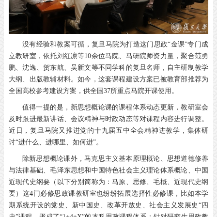
没有经验和教案可循，复旦马院为打造这门思政“金课”专门成
立教研室，依托刘红凛等10余位马院、马研院师资力量，聚合范勇
鹏、沈逸、贺东航、吴新文等不同学科的复旦名师，自主研制教学
大纲、出版教辅材料。如今，这套课程建设方案已被教育部推荐为
全国高校参考建设方案，供全国37所重点马院开课使用。
值得一提的是，新思想概论课的课程体系动态更新，教研室会
及时跟进最新讲话、会议精神与时政动态等对课程内容进行调整。
近日，复旦马院又推进党的十九届五中全会精神进教学，集体研
讨“进什么、进哪里、如何进”。
除新思想概论课外，马克思主义基本原理概论、思想道德修养
与法律基础、毛泽东思想和中国特色社会主义理论体系概论、中国
近现代史纲要（以下分别简称为：马原、思修、毛概、近现代史纲
要）这4门必修思政课教研室也纷纷拓展选择性必修课，比如本学
期系统开设的党史、新中国史、改革开放史、社会主义发展史“四
史”课程，形成了“1+4+X”的本科思政课程体系；针对研究生思政教