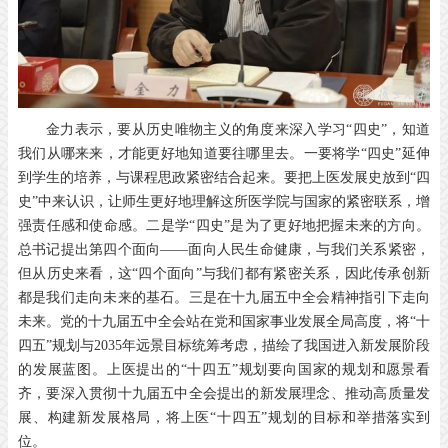
金力表示，要从历史唯物主义的角度来深入学习“四史”，知道
我们从哪来来，才能更好地知道要往哪里去。一要将学“四史”延伸
到学生的培养，与课程思政紧密结合起来。要把上医发展史放到“四
史”中来认识，让师生更好地理解这所医学院与国家的紧密联系，增
强责任感和使命感。二是学“四史”是为了更好地把握未来的方向。
总书记提出第四个面向——面向人民生命健康，与我们关系紧密，
但从历史来看，这“四个面向”与我们都有紧密关系，因此传承创新
都是我们走向未来的基石。三是在十九届五中全会精神指引下走向
未来。党的十九届五中全会站在党和国家事业发展全局高度，将“十
四五”规划与2035年远景目标统筹考虑，描绘了我国进入新发展阶段
的发展蓝图。上医提出的“十四五”规划要向国家的规划和愿景看
齐，要深入贯彻十九届五中全会提出的新发展理念、推动高质量发
展、构建新发展格局，将上医“十四五”规划的目标和举措落实到
位。