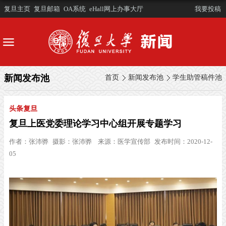
复旦主页
复旦邮箱
OA系统
eHall网上办事大厅
我要投稿
新闻发布池
首页
新闻发布池
学生助管稿件池
头条复旦
复旦上医党委理论学习中心组开展专题学习
作者：
张沛骅
摄影：
张沛骅
来源：
医学宣传部
发布时间：2020-12-
05