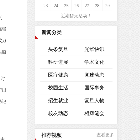
23
24
25
26
27
28
29
近期暂无活动！
汽
强强
新闻分类
致力
头条复旦
光华快讯
法原
科研进展
学术文化
医疗健康
党建动态
同时
校园生活
国际事务
产出
招生就业
复旦人物
书记
校友动态
相辉笔会
推荐视频
查看更多
现中