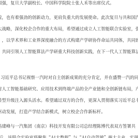
国强，复旦大学副校长、中国科学院院士张人禾等出席仪式。
淀，也有着强劲的创新动力，更肩负重大的发展使命。此次复旦与共和国
大战略，深化校企合作的重大布局，希望通过成立人工智能联合实验室，
”，以学术界和工业界深度融合的方式构建产学研协作命运共同体，共同
，共同引领人工智能算法产学研重大科技创新实践，在下一代人工智能算
日习近平总书记视察一汽时对自主创新成果的充分肯定，并在盛赞一汽的
对人工智能基础研究、应用技术到终端产品的全产业链和全创新链布局，
转型升级注入源头活水。希望通过双方的合作，更深入贯彻落实习近平总
驱动发展，打造产学结合新模式，树立校企合作新标杆。
冯建峰与一汽集团（南京）科技开发有限公司总经理陈博代表双方签署共
后，该联合实验室将聚焦“AI大数据”与“AI自动驾驶”两大主业，实