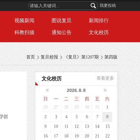
我要投稿
视频新闻
图说复旦
新闻排行
科教扫描
通知公告
文化校历
首页
复旦校报
《复旦》第1207期
第四版
文化校历
查看更多
<
>
2026
.
8
.
8
日
一
二
三
四
五
六
26
27
28
29
30
31
1
学创
2
3
4
5
6
7
8
9
10
11
12
13
14
15
16
17
18
19
20
21
22