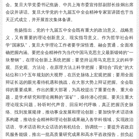
会。复旦大学党委书记焦扬、中共上海市委宣传部副部长徐炯出席
会议并讲话。复旦大学党的十九届五中全会精神专家宣讲团也于当
天正式成立，并开展首次集体备课。
焦扬指出，党的十九届五中全会既有重大的政治意义、战略意
义，又有重要的理论创新意义、现实指导意义。作为哲学社会科
学“国家队”，复旦大学理论工作者要学深悟透、融会贯通，全面准
确把握内涵。要把全会精神作为当代中国马克思主义最新锻铸的“一
块整钢”，在理论创新上系统把握；要坚持运用马克思主义的科学
观、历史观、方法论，在原理方法上科学把握；要结合“四史”的大
站位和13个五年规划的大视野，在历史脉络上宏观把握；要用全面
辩证长远的眼光看待机遇和挑战，在大形大势上辩证把握。全会取
得的重要成果、作出的重大部署，为高校提出了重要任务、重大命
题，是学术研究和理论阐释的“富矿”，亟待潜心挖掘。要关注重大
理论现实问题，聆听时代声音、回应时代呼唤，真正把握历史脉
络、找到发展规律，推动事业发展和理论创新；要加快学术话语体
系构建，推动全会精神和理论创新成果融入各学科领域，实现政治
话语、学术话语和大众话语的有机结合、协调统一；要提升咨政启
民服务能级，推出一批高质量研究成果和高水平咨政报告，担负起