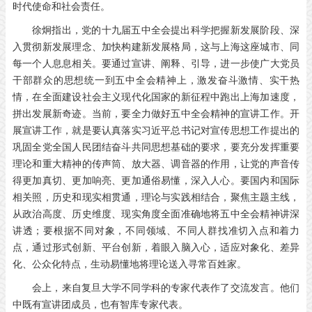
时代使命和社会责任。
徐炯指出，党的十九届五中全会提出科学把握新发展阶段、深
入贯彻新发展理念、加快构建新发展格局，这与上海这座城市、同
每一个人息息相关。要通过宣讲、阐释、引导，进一步使广大党员
干部群众的思想统一到五中全会精神上，激发奋斗激情、实干热
情，在全面建设社会主义现代化国家的新征程中跑出上海加速度，
拼出发展新奇迹。当前，要全力做好五中全会精神的宣讲工作。开
展宣讲工作，就是要认真落实习近平总书记对宣传思想工作提出的
巩固全党全国人民团结奋斗共同思想基础的要求，要充分发挥重要
理论和重大精神的传声筒、放大器、调音器的作用，让党的声音传
得更加真切、更加响亮、更加通俗易懂，深入人心。要国内和国际
相关照，历史和现实相贯通，理论与实践相结合，聚焦主题主线，
从政治高度、历史维度、现实角度全面准确地将五中全会精神讲深
讲透；要根据不同对象，不同领域、不同人群找准切入点和着力
点，通过形式创新、平台创新，着眼入脑入心，适应对象化、差异
化、公众化特点，生动易懂地将理论送入寻常百姓家。
会上，来自复旦大学不同学科的专家代表作了交流发言。他们
中既有宣讲团成员，也有智库专家代表。