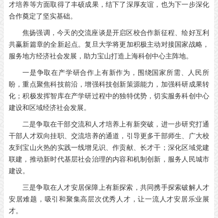
才培养等方面取得了丰硕成果，结下了深厚友谊，也为下一步深化
合作奠定了坚实基础。
焦扬强调，今天的交流座谈是开启区校合作新征程、绘好互利
共赢新篇章的全新起点。复旦大学将更加积极主动对接国家战略，
服务地方经济社会发展，助力宝山打造上海科创中心主阵地。
一是争取在产学研合作上有新作为，围绕国家所需、人民所
盼，重点聚焦科技前沿，增强科技创新策源能力，加强科研成果转
化；积极发挥智库在产学研过程中的独特优势，切实服务科创中心
建设和区域经济社会发展。
二是争取在干部交流和人才培养上有新突破，进一步研究打通
干部人才双向挂职、交流培养的通道，引导更多干部师生、广大校
友到宝山火热的实践一线增见识、作贡献、长才干；深化区域党建
联建，推动新时代基层社会治理的内容和机制创新，服务人民城市
建设。
三是争取在人才安居保障上有新探索，共同携手探索破解人才
安居难题，吸引和聚集高层次优秀人才，让一流人才安居乐业展
才。