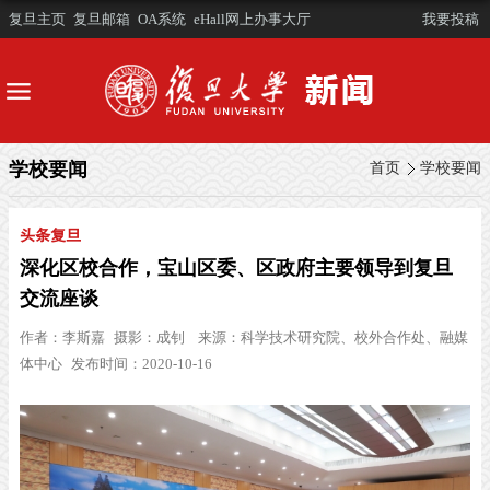
复旦主页
复旦邮箱
OA系统
eHall网上办事大厅
我要投稿
学校要闻
首页
学校要闻
头条复旦
深化区校合作，宝山区委、区政府主要领导到复旦
交流座谈
作者：
李斯嘉
摄影：
成钊
来源：
科学技术研究院、校外合作处、融媒
体中心
发布时间：2020-10-16