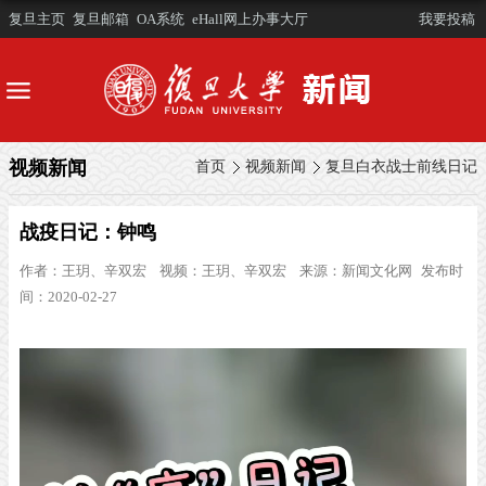
复旦主页
复旦邮箱
OA系统
eHall网上办事大厅
我要投稿
视频新闻
首页
视频新闻
复旦白衣战士前线日记
战疫日记：钟鸣
作者：
王玥、辛双宏
视频：
王玥、辛双宏
来源：
新闻文化网
发布时
间：2020-02-27