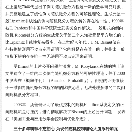
在上世纪70年代提出了倒向随机微分方程这一新的数学研究对象，
并完整地建立了线性倒向随机微分方程的可解性理论。生成元是一
般Lipschitz非线性的倒向随机微分方程的解的存在唯一性，1990年
被E. Pardoux和中国科学院院士彭实戈合作解决。一般形式的倒向
随机 Riccati微分方程的生成元关于第二个未知变元是平方增长的，
比Lipschitz非线性复杂得多。在上世纪70年代，J. M. Bismut仅在一
些特别情形用不动点定理证明了它的解是存在唯一的，并指出一般
情形下解的存在唯一性无法用不动点定理来证明。
受Bismut的上述公开问题的激发，M. Kobylanski在她的博士论
文里建立了一维的二次倒向随机微分方程的可解性理论，并于2000
年发表在《概率年刊》（Annals of Probability）。但她的证明依赖
于一维倒向随机微分方程的解的比较定理，无法处理多维的二次倒
向随机微分方程组。
2003年，汤善健证明了最优控制的随机Hamilton系统定义的正
向随机流是可逆的，进而彻底解决了Bismut的上述公开问题， 发表
在《美国工业与应用数学会控制与优化杂志》。
三十多年耕耘不忘初心 为现代随机控制理论大厦添砖加瓦