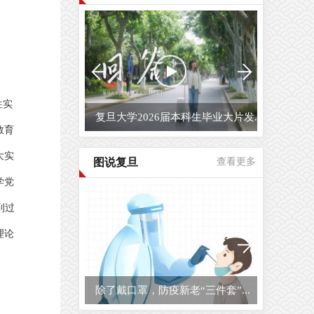
往实
复旦大学2026届毕业生原创毕业MV...
教育
大实
图说复旦
查看更多
学党
到过
理论
复旦大学校园开放日