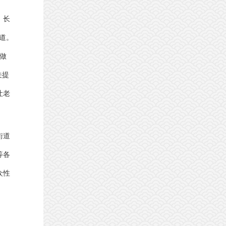
、长
道。
做
关提
让老
街道
等各
众性