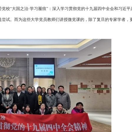
委党校“大国之治·学习履痕”：深入学习贯彻党的十九届四中全会和习近平
益尝试。而为这些大学党员教师们讲授微党课的，除了复旦的专家学者，