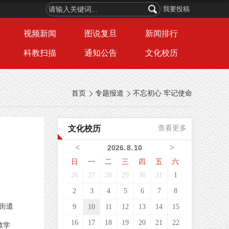
我要投稿
视频新闻
图说复旦
新闻排行
科教扫描
通知公告
文化校历
首页
专题报道
不忘初心 牢记使命
文化校历
查看更多
<
>
2026
.
8
.
10
日
一
二
三
四
五
六
26
27
28
29
30
31
1
2
3
4
5
6
7
8
桥街道
9
10
11
12
13
14
15
16
17
18
19
20
21
22
教学