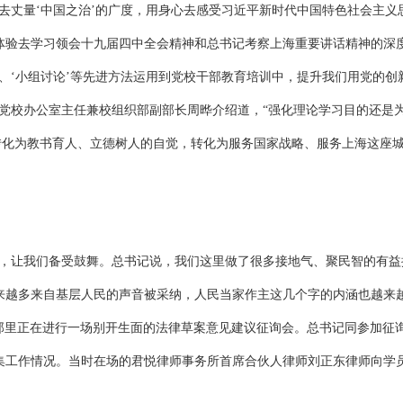
去丈量‘中国之治’的广度，用身心去感受习近平新时代中国特色社会主义
体验去学习领会十九届四中全会精神和总书记考察上海重要讲话精神的深
’、‘小组讨论’等先进方法运用到党校干部教育培训中，提升我们用党的创
党校办公室主任兼校组织部副部长周晔介绍道，“强化理论学习目的还是
转化为教书育人、立德树人的自觉，转化为服务国家战略、服务上海这座
来，让我们备受鼓舞。总书记说，我们这里做了很多接地气、聚民智的有益
来越多来自基层人民的声音被采纳，人民当家作主这几个字的内涵也越来
，那里正在进行一场别开生面的法律草案意见建议征询会。总书记同参加征
集工作情况。当时在场的君悦律师事务所首席合伙人律师刘正东律师向学