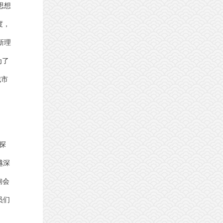
思想
度，
新理
为了
城市
探
越深
询会
员们