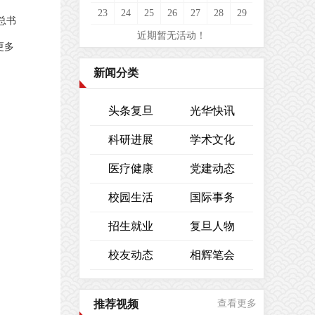
23
24
25
26
27
28
29
总书
近期暂无活动！
更多
新闻分类
头条复旦
光华快讯
科研进展
学术文化
医疗健康
党建动态
校园生活
国际事务
招生就业
复旦人物
校友动态
相辉笔会
推荐视频
查看更多