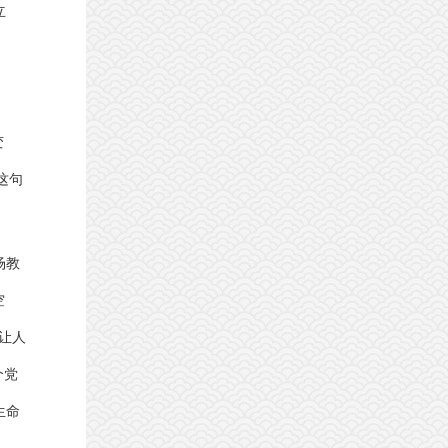
立
变
这句
场教
空
让人
个党
生命