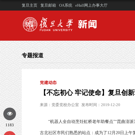
复旦主页
复旦邮箱
OA系统
eHall网上办事大厅
专题报道
党建动态
【不忘初心 牢记使命】复旦创新
来源：
党委党校办公室
发布时间：2019-12-20
“机器人全自动烹饪虹桥老年助餐点”“昆曲澎派
1183
古北社区市民们熟悉的站点：成为了12月20日上