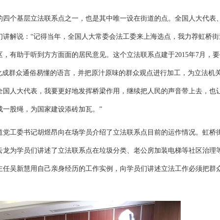
的四个基层立法联系点之一，也是其中唯一设在街道的点。全国人大代表
们讲解说：“记得当年，全国人大常委会法工委来上海选点，我力荐虹桥街
，有助于听到方方面面的居民意见。这个立法联系点建于2015年7月，要
化成群众通俗易懂的语言，并把原汁原味的群众观点进行加工，为立法机
全国人大代表，我要更好地发挥桥梁作用，继续把人民的声音带上去，也
成一股绳，为国家建设添砖加瓦。”
道党工委书记胡煜昂向在场学员介绍了立法联系点目前的运作情况。虹桥
云龙为学员们讲述了立法联系点在垃圾分类、老公房加装电梯等社区治理
主任吴新慧用自己亲身经历的工作实例，向学员们讲述立法工作必须把群