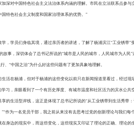
家加深对中国特色社会主义法治体系内涵的理解。市民在立法联系点参与
中国特色社
会主义制度和国家治理体系的优势。”
学，学员们身临其境，通过亲历者的讲述，了解了杨浦滨江“工业锈带”
年的故事，深切体会了总书记所说的“城市是人民的城市，人民城市为人民”
么行、“中国之治”为什么好这些问题有了更加具象地理解。
学习生活在杨浦，但对于杨浦的这些变化以前只在新闻报道里看过，经过现
+1”的学习，亲眼看到了一个有历史厚度、有城市温度和社区活力的滨水公共
共享的生活型岸线，这正是体现了总书记所说的“从工业锈带到生活秀带：
”“作为一名党员干部，我之前从来没有去思考过党的创新理论与我们每
就在身边的现实中，而这些变化，这些现实又印证了理论的正确、理论的