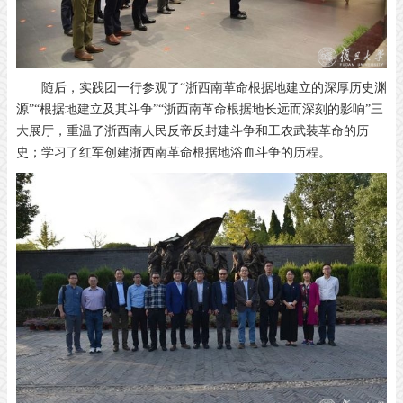
随后，实践团一行参观了“浙西南革命根据地建立的深厚历史渊
源”“根据地建立及其斗争”“浙西南革命根据地长远而深刻的影响”三
大展厅，重温了浙西南人民反帝反封建斗争和工农武装革命的历
史；学习了红军创建浙西南革命根据地浴血斗争的历程。