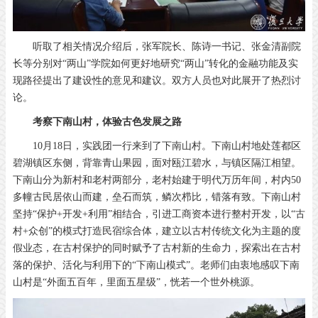
听取了相关情况介绍后，张军院长、陈诗一书记、张金清副院
长等分别对“两山”学院如何更好地研究“两山”转化的金融功能及实
现路径提出了建设性的意见和建议。双方人员也对此展开了热烈讨
论。
考察下南山村，体验古色发展之路
10月18日，实践团一行来到了下南山村。下南山村地处莲都区
碧湖镇区东侧，背靠青山果园，面对瓯江碧水，与镇区隔江相望。
下南山分为新村和老村两部分，老村始建于明代万历年间，村内50
多幢古民居依山而建，垒石而筑，鳞次栉比，错落有致。下南山村
坚持“保护+开发+利用”相结合，引进工商资本进行整村开发，以“古
村+众创”的模式打造民宿综合体，建立以古村传统文化为主题的度
假业态，在古村保护的同时赋予了古村新的生命力，探索出在古村
落的保护、活化与利用下的“下南山模式”。老师们由衷地感叹下南
山村是“外面五百年，里面五星级”，恍若一个世外桃源。