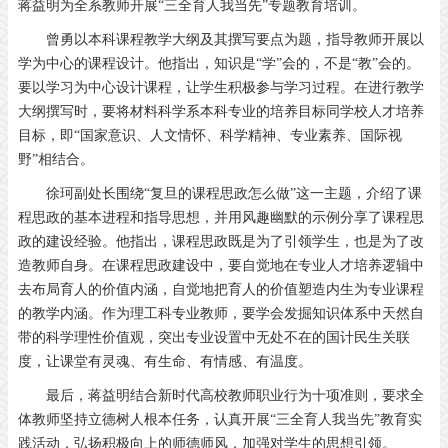
蒋益明为全系教师开展“三全育人我当先”专题教育培训。
曾勇以本科课程教学大纲及其撰写要点为题，指导教师开展以
学为中心的课程设计。他指出，知识是“学”会的，不是“教”会的。
要以学习为中心设计课程，让学生积极参与学习过程。在进行教学
大纲撰写时，要将材料科学系本科专业的培养目标同学校人才培养
目标，即“国家意识、人文情怀、科学精神、专业素养、国际视
野”相结合。
徐珂副处长围绕“复旦的课程思政怎么做”这一主题，介绍了课
程思政的基本进程和指导思想，并用风趣幽默的示例分享了课程思
政的建设经验。他指出，课程思政既是为了引领学生，也是为了改
造教师自身。在课程思政建设中，要自觉地在专业人才培养逻辑中
去布局育人的价值内涵，自觉地把育人的价值塑造内生为专业课程
的教学内涵。作为理工科专业教师，要学会发掘知识体系中天然自
带的科学理性价值观，突出专业设置中无处不在的国计民生关联
度，让课堂有灵魂、有生命、有情感、有温度。
最后，蒋益明结合新时代高校教师职业行为十项准则，要求全
体教师坚持立德树人根本任务，认真开展“三全育人我当先”教育实
践活动，弘扬积极向上的师德师风，加强对学生的思想引领。