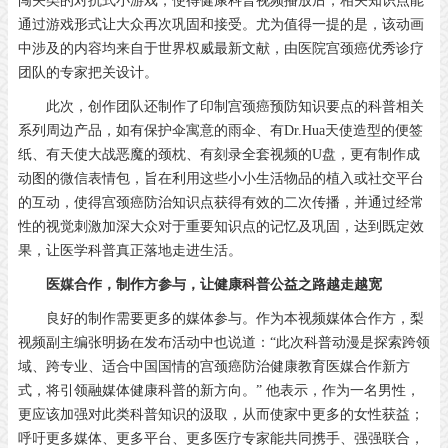
闯关类的对抗式小游戏，使得健康科普视频播放后，相关知识点能
通过游戏形式让大众再次巩固和接受。尤为值得一提的是，该动画
中涉及的内容均来自于世界权威最新文献，由医院宫颈癌优秀诊疗
团队的专家把关设计。
此次，创作团队还制作了印制宫颈癌预防知识要点的科普相关
系列周边产品，如有保护伞寓意的雨伞、有Dr.Hua天使造型的便签
纸、有天使大战恶魔的颈枕、有刻录全套视频的U盘，更有制作成
动图的微信表情包，旨在利用这些小小生活物品的植入或社交平台
的互动，使得宫颈癌防治知识点获得有效的二次传播，并通过经常
性的视觉刺激加深大众对于重要知识点的记忆及巩固，达到既定效
果，让医学科普真正落地走进生活。
医媒合作，制作方参与，让健康科普公益之路越走越宽
良好的制作需要更多的媒体参与。作为本视频媒体合作方，梨
视频副主编张明扬在发布活动中也说道：“此次科普动漫是探索跨领
域、跨专业、适合中国国情的宫颈癌防治健康教育医媒合作新方
式，将引领融媒体健康科普的新方向。” 他表示，作为一名男性，
更应该加强对此类科普知识的汲取，从而使家中更多的女性获益；
呼吁更多媒体、更多平台、更多医疗专家能共同携手、强强联合，