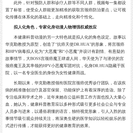
此外，针对预防人群和诊疗人群等不同人群，视频每一集都设
置了标签，使受众人群能更加精准的获取宫颈癌防治要点，让可视
化传播在体系化的基础上，走向精准化和个性化。
拟人化角色，专家化身动漫人物增强权威效应
本健康科普动漫的另一大特色就是拟人化的角色设定。故事以
华克勤教授为原型，创造了“抗癌天使DR.HUA”的形象，将宫颈癌
和HPV病毒拟人化为“大恶魔”和“小恶魔”并设计有剧情、有悬疑的
故事情节，大BOSS宫颈癌魔王肆虐人间，华天使为了与潜伏的宫
颈癌魔王及其率领的HPV小恶魔军团对抗，化身DR.HUA隐藏于医
院，以一名专业医生的身份为女性健康而战。
长期以来，华克勤教授领衔医院宫颈癌优秀诊疗团队，在该疾
病的精准微创治疗及器官保留、功能保护上有着深厚的造诣。除了
专注临床和学术之外，近年来她在公益科普工作方面也投入大量心
血，她认为，健康科普教育应以多种形式吸引更多社会公众与专业
人员参与进来，以通俗易懂的语言，独特视觉形象，引人入胜的故
事情节吸引观众持续关注，将深奥生硬的医学知识以轻松娱乐的形
式进行传播，才能获得更好的健康教育的效果。