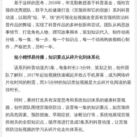
基于这样的思考，2018年，华克勤教授基于科普基金，领衔宫
颈癌优秀团队，联手九松健康打造《宫颈癌和它的宿敌》系列科普
动漫，以期用“短、平、快”的可视化短视频改变原有宫颈癌防治科
普作品的弊端，实现了科普作品的多种创新和尝试。团队从构思故
事情节、打造角色人物、撰写故事脚本，策划知识代入、制作动画
分镜，每一集、每一步、每一个知识点，每一个动画构效都精心制
作，严格把关，历时一年。
短小精悍易传播，知识要点从碎片化到体系化
该系列科普动漫共5集，每集时长2-3分钟。策划之初，创作团
队了解到，2017年起短视频快速崛起并抢占手机屏幕，成为网络碎
片化时间的刚需，而3-5分钟的知识类短视频是大众碎片化阅读的最
佳时长。
同时，秉持打造具有深度思考和系统知识体系的健康科普视
频，创作团队围绕宫颈癌防治，设置每一集的知识重点，如宫颈癌
的高危因素、预防措施、早期症状、诊断治疗等，系统地展现宫颈
癌相关的全部知识点，循序渐进打造成5集系列科普动漫，让宫颈
癌防治短视频的学习从碎片化走向体系化。