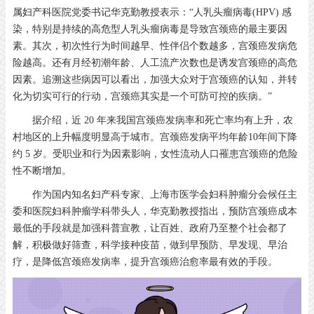
属妇产科医院党委书记华克勤教授表示：“人乳头瘤病毒(HPV) 感
染，特别是持续的高危型人乳头瘤病毒是导致宫颈癌的最主要因
素。其次，初次性行为时间越早、性伴侣个数越多，宫颈癌发病危
险越高。还有月经初潮年龄、人工流产次数也是诱发宫颈癌的高危
因素。追溯这些病因可以看出，加强大众对于宫颈癌的认知，并转
化为切实可行的行动，宫颈癌其实是一个可防可控的疾病。”
据介绍，近 20 年来我国宫颈癌发病率和死亡率均有上升，农
村地区的上升幅度明显高于城市。宫颈癌发病平均年龄10年间下降
约 5 岁。受职业和行为因素影响，女性流动人口罹患宫颈癌的危险
性不断增加。
作为国内知名妇产科专家、上海市医学会妇科肿瘤分会候任主
委和医院妇科肿瘤学科带头人，华克勤教授指出，预防宫颈癌成本
最低的手段就是加强科普宣教，让百姓、政府乃至整个社会都了
解，积极做好筛查，科学接种疫苗，做到早预防、早发现、早治
疗，是降低宫颈癌发病率，提升宫颈癌治愈率最有效的手段。