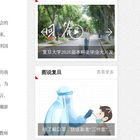
会的
来，
明国
复旦大学2026届本科生毕业大片发...
的我
图说复旦
查看更多
、为
言，
潮澎
除了戴口罩，防疫新老“三件套”...
教师