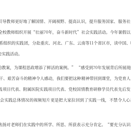
引导教师更好地了解国情、开阔视野、提高认识，提升服务国家、服务社
全校教师组织开展“壮丽70年，奋斗新时代”社会实践活动。今年暑假以
院系组织的实践团，分赴重庆、河北、广东、云南等11个省区市，读中国、
会实践活动。
教案，为课程思政增添了鲜活的案例。” “感受到70年发展背后所展现
实干、艰苦奋斗的精神令人感动，我们要把这种精神带回到课堂，为党育人
践项目代表、附属医院实践项目代表、党校国情教育研修学员代表先后发
会实践总体情况的视频短片更是把大家拉回到了实践一线，不禁令人心
焦扬对老师们在实践中的所学、所思、所获表示充分肯定。“要充分认识