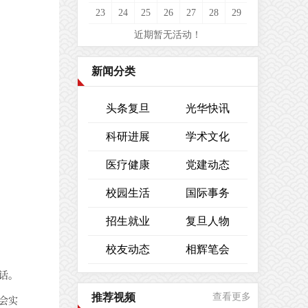
23
24
25
26
27
28
29
近期暂无活动！
新闻分类
头条复旦
光华快讯
科研进展
学术文化
医疗健康
党建动态
校园生活
国际事务
招生就业
复旦人物
校友动态
相辉笔会
话。
推荐视频
查看更多
会实