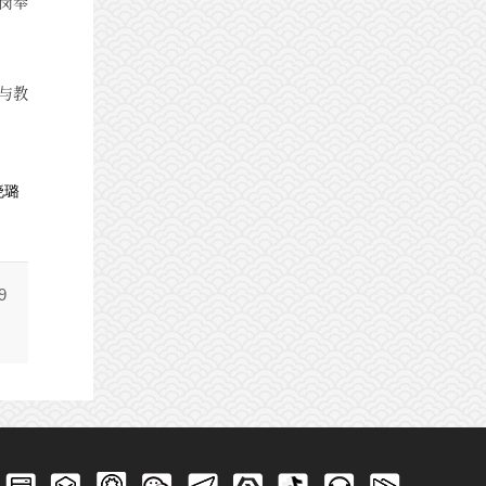
岗奉
与教
晓璐