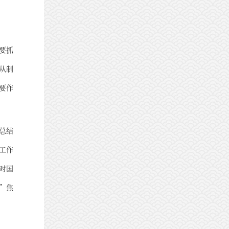
要抓
从制
要作
总结
工作
对国
”焦