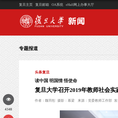
复旦主页
复旦邮箱
OA系统
eHall网上办事大厅
专题报道
头条复旦
读中国 明国情 悟使命
复旦大学召开2019年教师社会
作者：
魏羽彤
摄影：
慕梁
来源：
党委教师工作部
发
4348