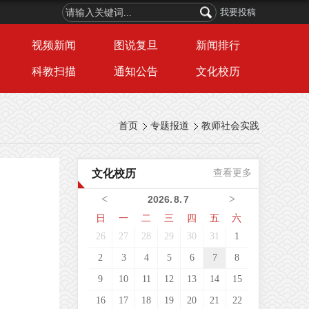
我要投稿
视频新闻
图说复旦
新闻排行
科教扫描
通知公告
文化校历
首页
专题报道
教师社会实践
文化校历
查看更多
<
>
2026
.
8
.
7
日
一
二
三
四
五
六
26
27
28
29
30
31
1
2
3
4
5
6
7
8
9
10
11
12
13
14
15
16
17
18
19
20
21
22