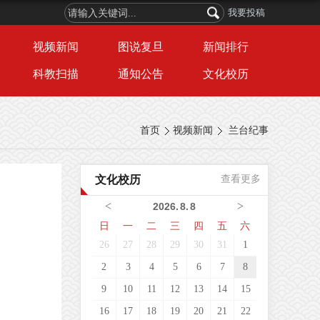
我要投稿
视频新闻
图说复旦
新闻排行
科教扫描
通知公告
文化校历
首页
视频新闻
兰台纪事
文化校历
查看更多
<
>
2026
.
8
.
8
日
一
二
三
四
五
六
26
27
28
29
30
31
1
2
3
4
5
6
7
8
9
10
11
12
13
14
15
16
17
18
19
20
21
22