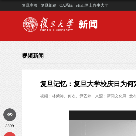
复旦主页
复旦邮箱
OA系统
eHall网上办事大厅
视频新闻
复旦记忆：复旦大学校庆日为何定
视频：
林荣涛、何欢、尹乙婷
来源：
新闻文化网
发布
8899