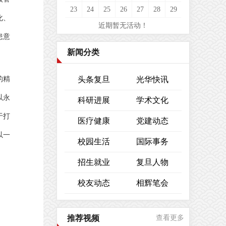
23
24
25
26
27
28
29
化、
近期暂无活动！
患意
新闻分类
的精
头条复旦
光华快讯
以永
科研进展
学术文化
于打
医疗健康
党建动态
以一
校园生活
国际事务
招生就业
复旦人物
校友动态
相辉笔会
推荐视频
查看更多