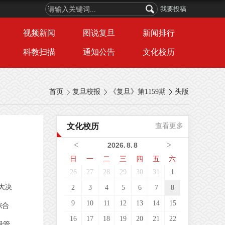
我要投稿
视频新闻
图说复旦
新闻排行
科教扫描
通知公告
文化校历
首页
复旦校报
《复旦》第1159期
头版
文化校历
查看更多
<
>
2026
.
8
.
8
日
一
二
三
四
五
六
26
27
28
29
30
31
1
大决
2
3
4
5
6
7
8
9
10
11
12
13
14
15
综合
16
17
18
19
20
21
22
级管