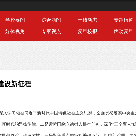
学校要闻
综合新闻
一线动态
专题报道
媒体视角
专家视点
复旦校报
声动复旦
建设新征程
5
一是深入学习领会习近平新时代中国特色社会主义思想，全面贯彻落实中央重
进新时代的昂扬旋律。二是紧紧围绕立德树人根本任务，深化
“三全育人”
生思想政治工作有效性。三是聚焦重点领域和关键环节，以内部治理、两