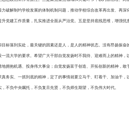
着力破解制约学校发展的体制机制问题，推动学校综合改革再出发、再深
提升党建工作质量，扎实推进全面从严治党。五是坚持底线思维，增强忧
。
和目标落到实处，最关键的因素还是人，是人的精神状态。没有昂扬振奋
设一流大学的要求。希望广大干部自觉发扬时不我待、迎难而上的精神，
情
地拥抱机遇、投身伟大事业
；
自觉发扬富于创造、开拓创新的精神，敢
求真务实、一抓到底的精神，定了的事情就要立马干、盯着干、加油干，
实，不负中央嘱托，不负复旦先贤
，
不负师生期望，不负伟大时代。