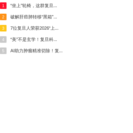
“坐上”轮椅，这群复旦...
1
破解肝癌肺转移“黑箱”...
2
7位复旦人荣获2026“上...
3
“美”不是玄学！复旦科...
4
AI助力肿瘤精准切除！复...
5