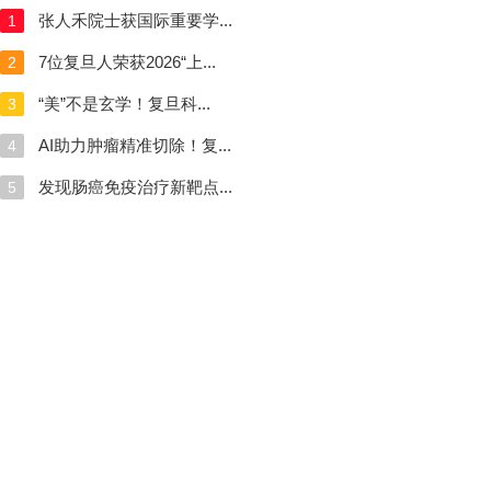
张人禾院士获国际重要学...
1
7位复旦人荣获2026“上...
2
“美”不是玄学！复旦科...
3
AI助力肿瘤精准切除！复...
4
发现肠癌免疫治疗新靶点...
5