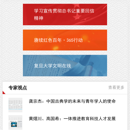
学习宣传贯彻总书记重要回信
精神
赓续红色百年·365行动
复旦大学文明在线
专家视点
查看更多
龚宗杰：中国古典学的未来与青年学人的使命
黄熠川、高国希：一体推进教育科技人才发展