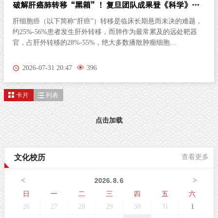
破解肝癌肺转移“黑箱”！复旦团队成果登《科学》杂
志
肝细胞癌（以下简称“肝癌”）转移是临床长期悬而未决的难题，
约25%-56%患者发生肝外转移，而肺作为最常累及的远处靶器
官，占肝外转移的28%-55%，绝大多数播散肿瘤细胞
（Disseminated Tumor Cells, DTC）进入肺循环后，很快被固有免
疫系统识别并清除，仅有极少数休眠细胞侥幸存活，逐步形成微
2026-07-31 20:47
396
转移灶，并最终演变为致命性宏转移，然而，微转移阶段在临床
中几乎无法被捕获，播散细胞如何早期逃避免疫监视，如何与肺
卡片
列表
部微环境协同演化，其完整时空动态机制一直是肿瘤转移领域
的“黑箱”。北京时间7月31日凌晨，复旦大学附属中山医院樊嘉
院士、周俭院士、孙云帆副主任医师团队，联合基因组多维解析
点击加载
技术全国重点实验室、华大研究院吴靓研究员，徐讯研究员，上
海顿慧医疗彭海翔博士，上海科技大学仓勇教授领衔的多学科团
队，在《科学》（Science）在线发表题为 “Spatiotemporal Multi-
文化校历
查看更多
Omics Uncover Tumor Ecosystem Dynamics During Metastatic
Colonization” 的研究论文。该研究整合高精度多组学技术，构建
<
>
2026
.
8
.
6
了覆盖9个连续时
日
一
二
三
四
五
六
26
27
28
29
30
31
1