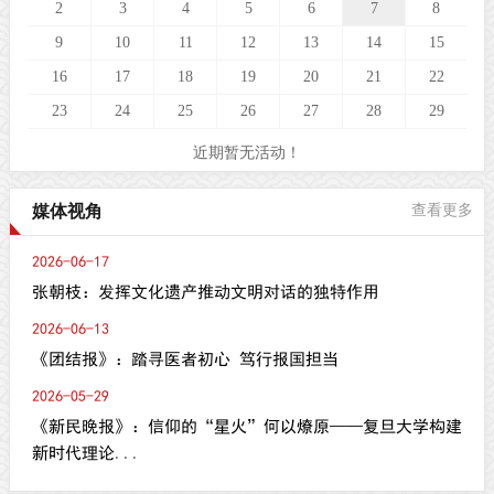
2
3
4
5
6
7
8
9
10
11
12
13
14
15
16
17
18
19
20
21
22
23
24
25
26
27
28
29
近期暂无活动！
媒体视角
查看更多
2026-06-17
张朝枝：发挥文化遗产推动文明对话的独特作用
2026-06-13
《团结报》：踏寻医者初心 笃行报国担当
2026-05-29
《新民晚报》：信仰的“星火”何以燎原——复旦大学构建
新时代理论...