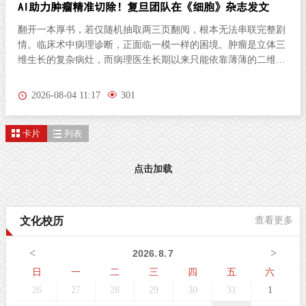
AI助力肿瘤精准切除！复旦团队在《细胞》杂志发文
翻开一本厚书，若仅随机抽取两三页翻阅，根本无法串联完整剧
情。临床术中病理诊断，正面临一模一样的困境。肿瘤是立体三
维生长的复杂病灶，而病理医生长期以来只能依靠薄薄的二维切
片研判病情。尤其对于弥散性浸润的胶质瘤，肿瘤细胞沿组织间
隙立体蔓延、分布隐匿，单一平面切片极易遗漏关键病变区域，
2026-08-04 11:17
301
直接影响肿瘤分级判定与手术边界精准界定，成为外科手术的核
心痛点。北京时间8月3日晚，复旦大学生物医学研究院施立雪团
卡片
列表
队联合物理学系季敏标团队，在国际学术期刊《细胞》（Cell）
发表研究论文“Ultrarapid deep 3D histology enables intraoperative
mapping of glioma infiltration”，推出全新超快速三维病理技术平
点击加载
台ULTRA (Ultrarapid cleared stimulated Raman with AI)。复旦大
学团队在Cell发表超快速三维病理平台ULTRA该技术依托无标记
受激拉曼散射（SRS）成像原理，创新性融合快速组织透明化技
文化校历
查看更多
术与无监督学习图像生成算法，解决了三维病理成像周期漫长的
核心技术难题，可在30分钟内，产出媲美石蜡病理
<
>
2026
.
8
.
7
日
一
二
三
四
五
六
26
27
28
29
30
31
1