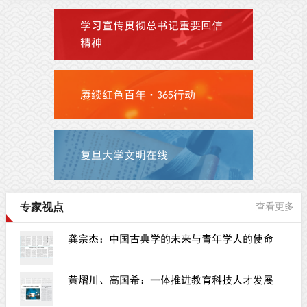
学习宣传贯彻总书记重要回信
精神
赓续红色百年·365行动
复旦大学文明在线
专家视点
查看更多
龚宗杰：中国古典学的未来与青年学人的使命
黄熠川、高国希：一体推进教育科技人才发展