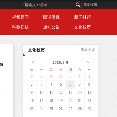
我要投稿
视频新闻
图说复旦
新闻排行
科教扫描
通知公告
文化校历
文化校历
查看更多
<
>
2026
.
8
.
6
细
日
一
二
三
四
五
六
26
27
28
29
30
31
1
根
2
3
4
5
6
7
8
正
9
10
11
12
13
14
15
的
薄
16
17
18
19
20
21
22
的
23
24
25
26
27
28
29
布
，