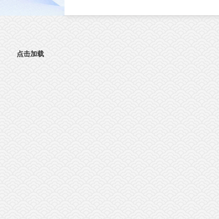
直接影响肿瘤分级判定与手术边界精准界定
成为外科手术的核心痛点。北京时间8月3日
晚，复旦大学生物医学研究院施立雪团队联
物理学系季敏标团队，在国际学术期刊《细
胞》（Cell）发表研究论文“Ultrarapid deep 3D
点击加载
histology enables intraoperative mapping of gli
infiltration”，推出全新超快速三维病理技术
ULTRA (Ultrarapid cleared stimulated Raman w
AI)。复旦大学团队在Cell发表超快速三维病
平台ULTRA该技术依托无标记受激拉曼散射
（SRS）成像原理，创新性融合快速组织透明
技术与无监督学习图像生成算法，解决了三
病理成像周期漫长的核心技术难题，可在30
钟内，产出媲美石蜡病理