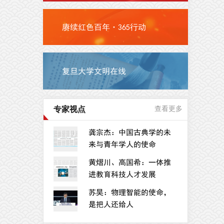
赓续红色百年·365行动
复旦大学文明在线
专家视点
查看更多
龚宗杰：中国古典学的未
来与青年学人的使命
黄熠川、高国希：一体推
进教育科技人才发展
苏昊：物理智能的使命，
是把人还给人