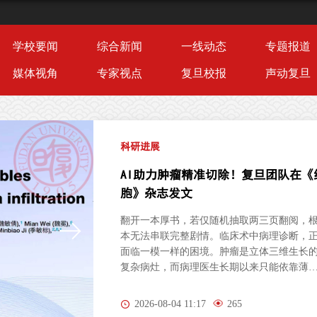
学校要闻
综合新闻
一线动态
专题报道
媒体视角
专家视点
复旦校报
声动复旦
科研进展
AI助力肿瘤精准切除！复旦团队在《
胞》杂志发文
翻开一本厚书，若仅随机抽取两三页翻阅，
本无法串联完整剧情。临床术中病理诊断，
面临一模一样的困境。肿瘤是立体三维生长
复杂病灶，而病理医生长期以来只能依靠薄
的二维切片研判病情。尤其对于弥散性浸润
胶质瘤，肿瘤细胞沿组织间隙立体蔓延、分
2026-08-04 11:17
265
隐匿，单一平面切片极易遗漏关键病变区域