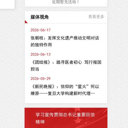
近期暂无活动！
，
媒体视角
查看更多
合
2026-06-17
oma
张朝枝：发挥文化遗产推动文明对话
平台
的独特作用
ith
2026-06-13
理
《团结报》：踏寻医者初心 笃行报国
化
担当
维
2026-05-29
分
《新民晚报》：信仰的“星火”何以
燎原——复旦大学构建新时代理
论...
学习宣传贯彻总书记重要回信
精神