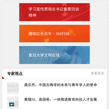
学习宣传贯彻总书记重要回信
精神
赓续红色百年·365行动
复旦大学文明在线
专家视点
查看更多
龚宗杰：中国古典学的未来与青年学人的使命
黄熠川、高国希：一体推进教育科技人才发展