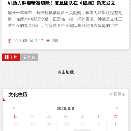
AI助力肿瘤精准切除！复旦团队在《细胞》杂志发文
翻开一本厚书，若仅随机抽取两三页翻阅，根本无法串联完整剧
情。临床术中病理诊断，正面临一模一样的困境。肿瘤是立体三
维生长的复杂病灶，而病理医生长期以来只能依靠薄薄的二维切
片研判病情。尤其对于弥散性浸润的胶质瘤，肿瘤细胞沿组织间
隙立体蔓延、分布隐匿，单一平面切片极易遗漏关键病变区域，
2026-08-04 11:17
265
直接影响肿瘤分级判定与手术边界精准界定，成为外科手术的核
心痛点。北京时间8月3日晚，复旦大学生物医学研究院施立雪团
卡片
列表
队联合物理学系季敏标团队，在国际学术期刊《细胞》（Cell）
发表研究论文“Ultrarapid deep 3D histology enables intraoperative
mapping of glioma infiltration”，推出全新超快速三维病理技术平
点击加载
台ULTRA (Ultrarapid cleared stimulated Raman with AI)。复旦大
学团队在Cell发表超快速三维病理平台ULTRA该技术依托无标记
受激拉曼散射（SRS）成像原理，创新性融合快速组织透明化技
文化校历
查看更多
术与无监督学习图像生成算法，解决了三维病理成像周期漫长的
核心技术难题，可在30分钟内，产出媲美石蜡病理
<
>
2026
.
8
.
6
日
一
二
三
四
五
六
26
27
28
29
30
31
1