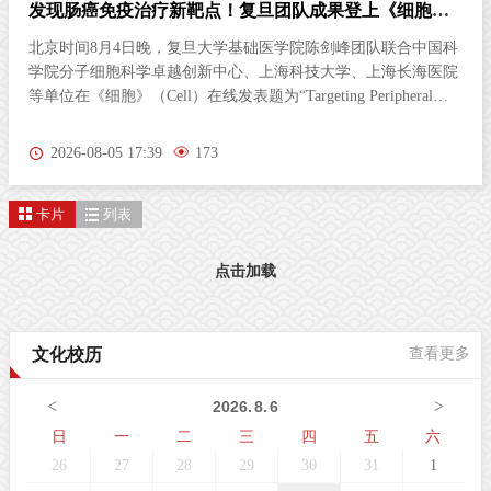
发现肠癌免疫治疗新靶点！复旦团队成果登上《细胞》
杂志
北京时间8月4日晚，复旦大学基础医学院陈剑峰团队联合中国科
学院分子细胞科学卓越创新中心、上海科技大学、上海长海医院
等单位在《细胞》（Cell）在线发表题为“Targeting Peripheral
5‑HT2AR Enhances Antitumor Immunity in Colorectal Cancer（靶
向外周5-HT2AR增强结直肠癌抗肿瘤免疫）”的研究论文。这项
2026-08-05 17:39
173
研究首次发现，肠道神经胶质细胞（EGC）上的血清素2A受体
（5-HT2AR），是激活抗肿瘤免疫的全新靶点。特异性激活外周
卡片
列表
5-HT2AR，能够开启肠道神经与免疫细胞之间的“神秘对话”，唤
醒免疫系统攻击肿瘤；与免疫检查点抑制剂联用后，可进一步提
升结直肠癌的治疗效果。该发现为结直肠癌的临床治疗提供了新
点击加载
策略。临床困境：85%的结直肠癌患者对免疫治疗几乎“无感”结
直肠癌（CRC）是全球癌症相关死亡的第三大原因。近年来，免
疫检查点抑制剂在肿瘤治疗方面表现突出。然而，85%以上的
文化校历
查看更多
CRC病人属于微卫星稳定型（MSS）“冷肿瘤”，其肿瘤微环境中
缺乏足够的免疫细胞浸润，对PD-1等免疫检查点抑制剂几乎无响
<
>
2026
.
8
.
6
应。这一困境，已成为临床治疗的主
日
一
二
三
四
五
六
26
27
28
29
30
31
1