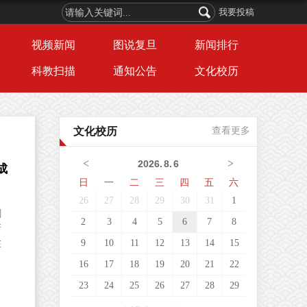
我要投稿
视频新闻
图说复旦
新闻排行
科教扫描
通知公告
文化校历
文化校历
查看更多
<
>
2026
.
8
.
6
成
日
一
二
三
四
五
六
26
27
28
29
30
31
1
剑
2
3
4
5
6
7
8
新
9
10
11
12
13
14
15
在
16
17
18
19
20
21
22
23
24
25
26
27
28
29