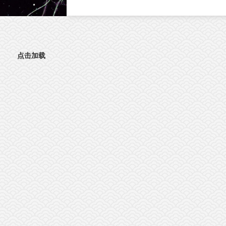
文。这项研究首次发现，肠道神经胶质细胞
（EGC）上的血清素2A受体（5-HT2AR），
激活抗肿瘤免疫的全新靶点。特异性激活外
5-HT2AR，能够开启肠道神经与免疫细胞之
的“神秘对话”，唤醒免疫系统攻击肿瘤；与免
点击加载
疫检查点抑制剂联用后，可进一步提升结直
癌的治疗效果。该发现为结直肠癌的临床治
提供了新策略。临床困境：85%的结直肠癌患
者对免疫治疗几乎“无感”结直肠癌（CRC）是
球癌症相关死亡的第三大原因。近年来，免
检查点抑制剂在肿瘤治疗方面表现突出。然
而，85%以上的CRC病人属于微卫星稳定型
（MSS）“冷肿瘤”，其肿瘤微环境中缺乏足够
的免疫细胞浸润，对PD-1等免疫检查点抑制
几乎无响应。这一困境，已成为临床治疗的