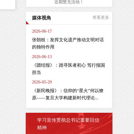
近期暂无活动！
是
媒体视角
查看更多
周
间
2026-06-17
肠
张朝枝：发挥文化遗产推动文明对话
疗
的独特作用
2026-06-13
全
疫
《团结报》：踏寻医者初心 笃行报国
担当
2026-05-29
《新民晚报》：信仰的“星火”何以燎
剂
主
原——复旦大学构建新时代理论...
学习宣传贯彻总书记重要回信
精神