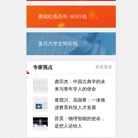
赓续红色百年·365行动
复旦大学文明在线
专家视点
查看更多
龚宗杰：中国古典学的未
来与青年学人的使命
黄熠川、高国希：一体推
进教育科技人才发展
苏昊：物理智能的使命，
是把人还给人