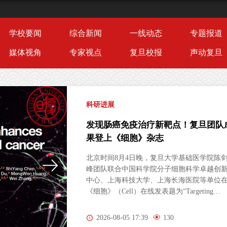
学校要闻
综合新闻
一线动态
专题报道
媒体视角
专家视点
复旦校报
声动复旦
科研进展
发现肠癌免疫治疗新靶点！复旦团队
果登上《细胞》杂志
北京时间8月4日晚，复旦大学基础医学院陈
峰团队联合中国科学院分子细胞科学卓越创
中心、上海科技大学、上海长海医院等单位
《细胞》（Cell）在线发表题为“Targeting
Peripheral 5‑HT2AR Enhances Antitumor
Immunity in Colorectal Cancer（靶向外周5-
2026-08-05 17:39
130
HT2AR增强结直肠癌抗肿瘤免疫）”的研究论