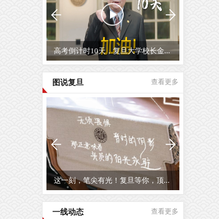
高考倒计时10天，复旦大学校长金...
图说复旦
查看更多
这一刻，笔尖有光！复旦等你，顶...
一线动态
查看更多