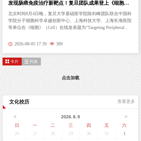
发现肠癌免疫治疗新靶点！复旦团队成果登上《细胞》
杂志
北京时间8月4日晚，复旦大学基础医学院陈剑峰团队联合中国科
学院分子细胞科学卓越创新中心、上海科技大学、上海长海医院
等单位在《细胞》（Cell）在线发表题为“Targeting Peripheral
5‑HT2AR Enhances Antitumor Immunity in Colorectal Cancer（靶
向外周5-HT2AR增强结直肠癌抗肿瘤免疫）”的研究论文。这项
2026-08-05 17:39
389
研究首次发现，肠道神经胶质细胞（EGC）上的血清素2A受体
（5-HT2AR），是激活抗肿瘤免疫的全新靶点。特异性激活外周
卡片
列表
5-HT2AR，能够开启肠道神经与免疫细胞之间的“神秘对话”，唤
醒免疫系统攻击肿瘤；与免疫检查点抑制剂联用后，可进一步提
升结直肠癌的治疗效果。该发现为结直肠癌的临床治疗提供了新
点击加载
策略。临床困境：85%的结直肠癌患者对免疫治疗几乎“无感”结
直肠癌（CRC）是全球癌症相关死亡的第三大原因。近年来，免
疫检查点抑制剂在肿瘤治疗方面表现突出。然而，85%以上的
文化校历
查看更多
CRC病人属于微卫星稳定型（MSS）“冷肿瘤”，其肿瘤微环境中
缺乏足够的免疫细胞浸润，对PD-1等免疫检查点抑制剂几乎无响
<
>
2026
.
8
.
9
应。这一困境，已成为临床治疗的主
日
一
二
三
四
五
六
26
27
28
29
30
31
1