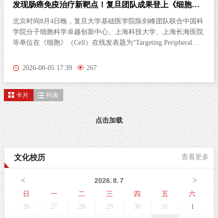
发现肠癌免疫治疗新靶点！复旦团队成果登上《细胞》
杂志
北京时间8月4日晚，复旦大学基础医学院陈剑峰团队联合中国科
学院分子细胞科学卓越创新中心、上海科技大学、上海长海医院
等单位在《细胞》（Cell）在线发表题为“Targeting Peripheral
5‑HT2AR Enhances Antitumor Immunity in Colorectal Cancer（靶
向外周5-HT2AR增强结直肠癌抗肿瘤免疫）”的研究论文。这项
2026-08-05 17:39
267
研究首次发现，肠道神经胶质细胞（EGC）上的血清素2A受体
（5-HT2AR），是激活抗肿瘤免疫的全新靶点。特异性激活外周
卡片
列表
5-HT2AR，能够开启肠道神经与免疫细胞之间的“神秘对话”，唤
醒免疫系统攻击肿瘤；与免疫检查点抑制剂联用后，可进一步提
升结直肠癌的治疗效果。该发现为结直肠癌的临床治疗提供了新
点击加载
策略。临床困境：85%的结直肠癌患者对免疫治疗几乎“无感”结
直肠癌（CRC）是全球癌症相关死亡的第三大原因。近年来，免
疫检查点抑制剂在肿瘤治疗方面表现突出。然而，85%以上的
文化校历
查看更多
CRC病人属于微卫星稳定型（MSS）“冷肿瘤”，其肿瘤微环境中
缺乏足够的免疫细胞浸润，对PD-1等免疫检查点抑制剂几乎无响
<
>
2026
.
8
.
7
应。这一困境，已成为临床治疗的主
日
一
二
三
四
五
六
26
27
28
29
30
31
1