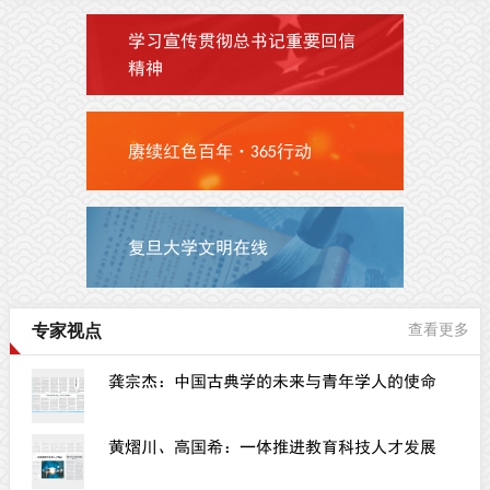
学习宣传贯彻总书记重要回信
精神
赓续红色百年·365行动
复旦大学文明在线
专家视点
查看更多
龚宗杰：中国古典学的未来与青年学人的使命
黄熠川、高国希：一体推进教育科技人才发展