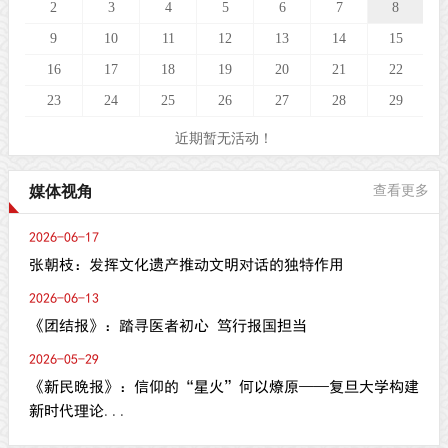
2
3
4
5
6
7
8
9
10
11
12
13
14
15
16
17
18
19
20
21
22
23
24
25
26
27
28
29
近期暂无活动！
媒体视角
查看更多
2026-06-17
张朝枝：发挥文化遗产推动文明对话的独特作用
2026-06-13
《团结报》：踏寻医者初心 笃行报国担当
2026-05-29
《新民晚报》：信仰的“星火”何以燎原——复旦大学构建
新时代理论...