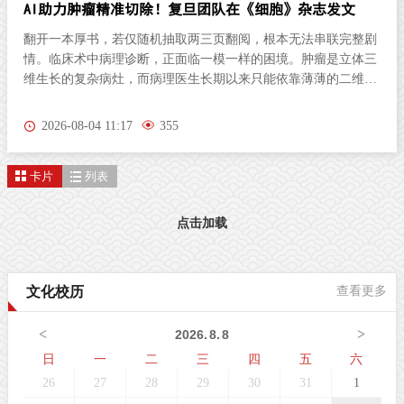
AI助力肿瘤精准切除！复旦团队在《细胞》杂志发文
翻开一本厚书，若仅随机抽取两三页翻阅，根本无法串联完整剧
情。临床术中病理诊断，正面临一模一样的困境。肿瘤是立体三
维生长的复杂病灶，而病理医生长期以来只能依靠薄薄的二维切
片研判病情。尤其对于弥散性浸润的胶质瘤，肿瘤细胞沿组织间
隙立体蔓延、分布隐匿，单一平面切片极易遗漏关键病变区域，
2026-08-04 11:17
355
直接影响肿瘤分级判定与手术边界精准界定，成为外科手术的核
心痛点。北京时间8月3日晚，复旦大学生物医学研究院施立雪团
卡片
列表
队联合物理学系季敏标团队，在国际学术期刊《细胞》（Cell）
发表研究论文“Ultrarapid deep 3D histology enables intraoperative
mapping of glioma infiltration”，推出全新超快速三维病理技术平
点击加载
台ULTRA (Ultrarapid cleared stimulated Raman with AI)。复旦大
学团队在Cell发表超快速三维病理平台ULTRA该技术依托无标记
受激拉曼散射（SRS）成像原理，创新性融合快速组织透明化技
文化校历
查看更多
术与无监督学习图像生成算法，解决了三维病理成像周期漫长的
核心技术难题，可在30分钟内，产出媲美石蜡病理
<
>
2026
.
8
.
8
日
一
二
三
四
五
六
26
27
28
29
30
31
1