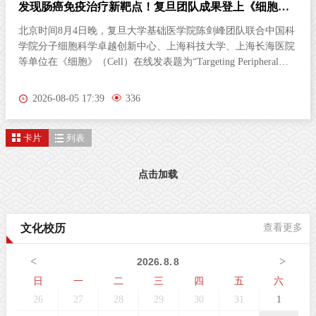
发现肠癌免疫治疗新靶点！复旦团队成果登上《细胞》
杂志
北京时间8月4日晚，复旦大学基础医学院陈剑峰团队联合中国科
学院分子细胞科学卓越创新中心、上海科技大学、上海长海医院
等单位在《细胞》（Cell）在线发表题为“Targeting Peripheral
5‑HT2AR Enhances Antitumor Immunity in Colorectal Cancer（靶
向外周5-HT2AR增强结直肠癌抗肿瘤免疫）”的研究论文。这项
2026-08-05 17:39
336
研究首次发现，肠道神经胶质细胞（EGC）上的血清素2A受体
（5-HT2AR），是激活抗肿瘤免疫的全新靶点。特异性激活外周
卡片
列表
5-HT2AR，能够开启肠道神经与免疫细胞之间的“神秘对话”，唤
醒免疫系统攻击肿瘤；与免疫检查点抑制剂联用后，可进一步提
升结直肠癌的治疗效果。该发现为结直肠癌的临床治疗提供了新
点击加载
策略。临床困境：85%的结直肠癌患者对免疫治疗几乎“无感”结
直肠癌（CRC）是全球癌症相关死亡的第三大原因。近年来，免
疫检查点抑制剂在肿瘤治疗方面表现突出。然而，85%以上的
文化校历
查看更多
CRC病人属于微卫星稳定型（MSS）“冷肿瘤”，其肿瘤微环境中
缺乏足够的免疫细胞浸润，对PD-1等免疫检查点抑制剂几乎无响
<
>
2026
.
8
.
8
应。这一困境，已成为临床治疗的主
日
一
二
三
四
五
六
26
27
28
29
30
31
1