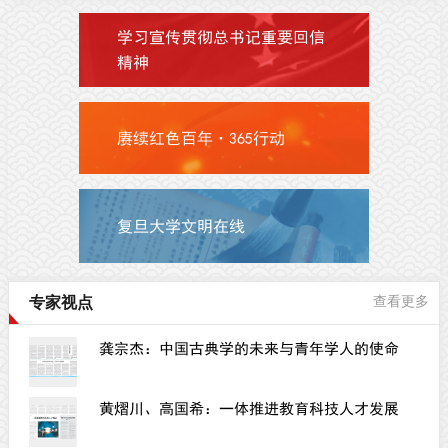
学习宣传贯彻总书记重要回信
精神
赓续红色百年·365行动
复旦大学文明在线
专家视点
查看更多
龚宗杰：中国古典学的未来与青年学人的使命
黄熠川、高国希：一体推进教育科技人才发展