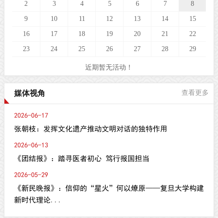
2
3
4
5
6
7
8
9
10
11
12
13
14
15
16
17
18
19
20
21
22
23
24
25
26
27
28
29
近期暂无活动！
媒体视角
查看更多
2026-06-17
张朝枝：发挥文化遗产推动文明对话的独特作用
2026-06-13
《团结报》：踏寻医者初心 笃行报国担当
2026-05-29
《新民晚报》：信仰的“星火”何以燎原——复旦大学构建
新时代理论...