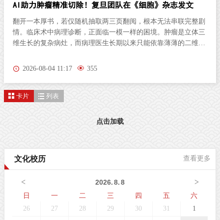
AI助力肿瘤精准切除！复旦团队在《细胞》杂志发文
翻开一本厚书，若仅随机抽取两三页翻阅，根本无法串联完整剧
情。临床术中病理诊断，正面临一模一样的困境。肿瘤是立体三
维生长的复杂病灶，而病理医生长期以来只能依靠薄薄的二维切
片研判病情。尤其对于弥散性浸润的胶质瘤，肿瘤细胞沿组织间
隙立体蔓延、分布隐匿，单一平面切片极易遗漏关键病变区域，
2026-08-04 11:17
355
直接影响肿瘤分级判定与手术边界精准界定，成为外科手术的核
心痛点。北京时间8月3日晚，复旦大学生物医学研究院施立雪团
卡片
列表
队联合物理学系季敏标团队，在国际学术期刊《细胞》（Cell）
发表研究论文“Ultrarapid deep 3D histology enables intraoperative
mapping of glioma infiltration”，推出全新超快速三维病理技术平
点击加载
台ULTRA (Ultrarapid cleared stimulated Raman with AI)。复旦大
学团队在Cell发表超快速三维病理平台ULTRA该技术依托无标记
受激拉曼散射（SRS）成像原理，创新性融合快速组织透明化技
文化校历
查看更多
术与无监督学习图像生成算法，解决了三维病理成像周期漫长的
核心技术难题，可在30分钟内，产出媲美石蜡病理
<
>
2026
.
8
.
8
日
一
二
三
四
五
六
26
27
28
29
30
31
1