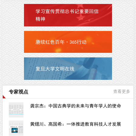
学习宣传贯彻总书记重要回信
精神
赓续红色百年·365行动
复旦大学文明在线
专家视点
查看更多
龚宗杰：中国古典学的未来与青年学人的使命
黄熠川、高国希：一体推进教育科技人才发展