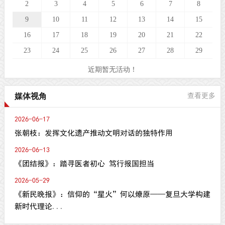
2
3
4
5
6
7
8
9
10
11
12
13
14
15
16
17
18
19
20
21
22
23
24
25
26
27
28
29
近期暂无活动！
媒体视角
查看更多
2026-06-17
张朝枝：发挥文化遗产推动文明对话的独特作用
2026-06-13
《团结报》：踏寻医者初心 笃行报国担当
2026-05-29
《新民晚报》：信仰的“星火”何以燎原——复旦大学构建
新时代理论...