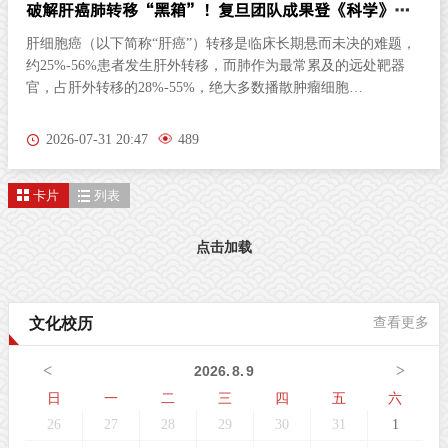
破解肝癌肺转移“黑箱”！复旦团队成果登《科学》杂
志
肝细胞癌（以下简称“肝癌”）转移是临床长期悬而未决的难题，
约25%-56%患者发生肝外转移，而肺作为最常累及的远处靶器
官，占肝外转移的28%-55%，绝大多数播散肿瘤细胞
（Disseminated Tumor Cells, DTC）进入肺循环后，很快被固有免
疫系统识别并清除，仅有极少数休眠细胞侥幸存活，逐步形成微
2026-07-31 20:47
489
转移灶，并最终演变为致命性宏转移，然而，微转移阶段在临床
中几乎无法被捕获，播散细胞如何早期逃避免疫监视，如何与肺
卡片
列表
部微环境协同演化，其完整时空动态机制一直是肿瘤转移领域
的“黑箱”。北京时间7月31日凌晨，复旦大学附属中山医院樊嘉
院士、周俭院士、孙云帆副主任医师团队，联合基因组多维解析
点击加载
技术全国重点实验室、华大研究院吴靓研究员，徐讯研究员，上
海顿慧医疗彭海翔博士，上海科技大学仓勇教授领衔的多学科团
队，在《科学》（Science）在线发表题为 “Spatiotemporal Multi-
文化校历
查看更多
Omics Uncover Tumor Ecosystem Dynamics During Metastatic
Colonization” 的研究论文。该研究整合高精度多组学技术，构建
<
>
2026
.
8
.
9
了覆盖9个连续时
日
一
二
三
四
五
六
26
27
28
29
30
31
1