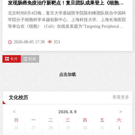
发现肠癌免疫治疗新靶点！复旦团队成果登上《细胞》
杂志
北京时间8月4日晚，复旦大学基础医学院陈剑峰团队联合中国科
学院分子细胞科学卓越创新中心、上海科技大学、上海长海医院
等单位在《细胞》（Cell）在线发表题为“Targeting Peripheral
5‑HT2AR Enhances Antitumor Immunity in Colorectal Cancer（靶
向外周5-HT2AR增强结直肠癌抗肿瘤免疫）”的研究论文。这项
2026-08-05 17:39
353
研究首次发现，肠道神经胶质细胞（EGC）上的血清素2A受体
（5-HT2AR），是激活抗肿瘤免疫的全新靶点。特异性激活外周
卡片
列表
5-HT2AR，能够开启肠道神经与免疫细胞之间的“神秘对话”，唤
醒免疫系统攻击肿瘤；与免疫检查点抑制剂联用后，可进一步提
升结直肠癌的治疗效果。该发现为结直肠癌的临床治疗提供了新
点击加载
策略。临床困境：85%的结直肠癌患者对免疫治疗几乎“无感”结
直肠癌（CRC）是全球癌症相关死亡的第三大原因。近年来，免
疫检查点抑制剂在肿瘤治疗方面表现突出。然而，85%以上的
文化校历
查看更多
CRC病人属于微卫星稳定型（MSS）“冷肿瘤”，其肿瘤微环境中
缺乏足够的免疫细胞浸润，对PD-1等免疫检查点抑制剂几乎无响
<
>
2026
.
8
.
9
应。这一困境，已成为临床治疗的主
日
一
二
三
四
五
六
26
27
28
29
30
31
1