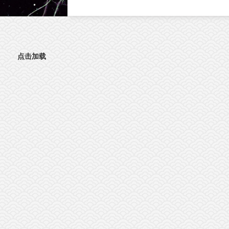
文。这项研究首次发现，肠道神经胶质细胞
（EGC）上的血清素2A受体（5-HT2AR），
激活抗肿瘤免疫的全新靶点。特异性激活外
5-HT2AR，能够开启肠道神经与免疫细胞之
的“神秘对话”，唤醒免疫系统攻击肿瘤；与免
点击加载
疫检查点抑制剂联用后，可进一步提升结直
癌的治疗效果。该发现为结直肠癌的临床治
提供了新策略。临床困境：85%的结直肠癌患
者对免疫治疗几乎“无感”结直肠癌（CRC）是
球癌症相关死亡的第三大原因。近年来，免
检查点抑制剂在肿瘤治疗方面表现突出。然
而，85%以上的CRC病人属于微卫星稳定型
（MSS）“冷肿瘤”，其肿瘤微环境中缺乏足够
的免疫细胞浸润，对PD-1等免疫检查点抑制
几乎无响应。这一困境，已成为临床治疗的