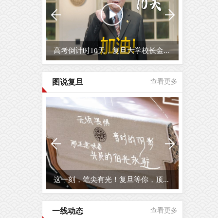
高考倒计时10天，复旦大学校长金...
图说复旦
查看更多
这一刻，笔尖有光！复旦等你，顶...
一线动态
查看更多