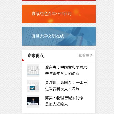
赓续红色百年·365行动
复旦大学文明在线
专家视点
查看更多
龚宗杰：中国古典学的未
来与青年学人的使命
黄熠川、高国希：一体推
进教育科技人才发展
苏昊：物理智能的使命，
是把人还给人