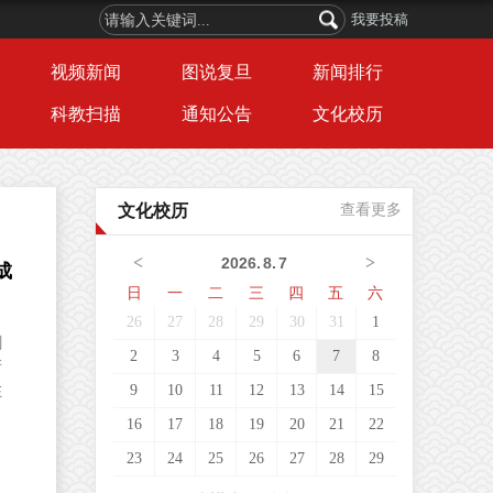
我要投稿
视频新闻
图说复旦
新闻排行
科教扫描
通知公告
文化校历
文化校历
查看更多
<
>
2026
.
8
.
7
成
日
一
二
三
四
五
六
26
27
28
29
30
31
1
剑
2
3
4
5
6
7
8
新
9
10
11
12
13
14
15
在
16
17
18
19
20
21
22
23
24
25
26
27
28
29