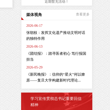
近期暂无活动！
是
媒体视角
查看更多
周
间
2026-06-17
肠
张朝枝：发挥文化遗产推动文明对话
疗
的独特作用
2026-06-13
全
疫
《团结报》：踏寻医者初心 笃行报国
担当
2026-05-29
《新民晚报》：信仰的“星火”何以燎
剂
主
原——复旦大学构建新时代理论...
学习宣传贯彻总书记重要回信
精神