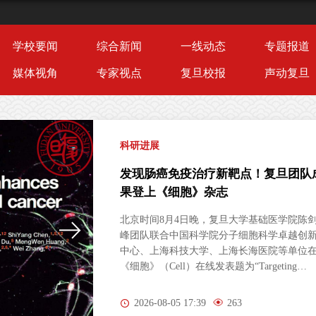
学校要闻
综合新闻
一线动态
专题报道
媒体视角
专家视点
复旦校报
声动复旦
科研进展
发现肠癌免疫治疗新靶点！复旦团队
果登上《细胞》杂志
北京时间8月4日晚，复旦大学基础医学院陈
峰团队联合中国科学院分子细胞科学卓越创
中心、上海科技大学、上海长海医院等单位
《细胞》（Cell）在线发表题为“Targeting
Peripheral 5‑HT2AR Enhances Antitumor
Immunity in Colorectal Cancer（靶向外周5-
2026-08-05 17:39
263
HT2AR增强结直肠癌抗肿瘤免疫）”的研究论