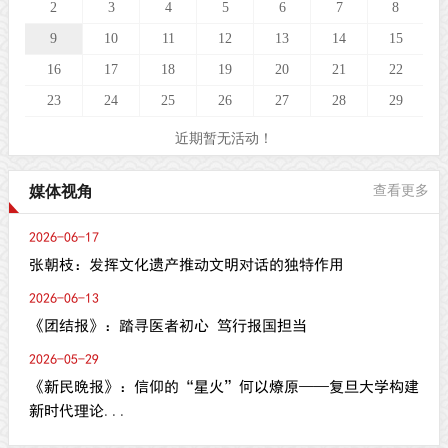
2
3
4
5
6
7
8
9
10
11
12
13
14
15
16
17
18
19
20
21
22
23
24
25
26
27
28
29
近期暂无活动！
媒体视角
查看更多
2026-06-17
张朝枝：发挥文化遗产推动文明对话的独特作用
2026-06-13
《团结报》：踏寻医者初心 笃行报国担当
2026-05-29
《新民晚报》：信仰的“星火”何以燎原——复旦大学构建
新时代理论...