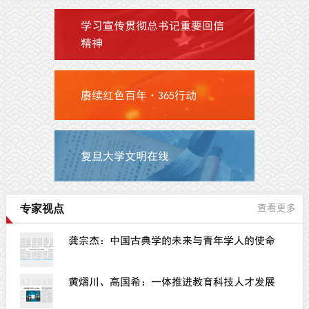
学习宣传贯彻总书记重要回信
精神
赓续红色百年·365行动
复旦大学文明在线
专家视点
查看更多
龚宗杰：中国古典学的未来与青年学人的使命
黄熠川、高国希：一体推进教育科技人才发展