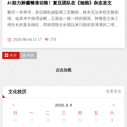
AI助力肿瘤精准切除！复旦团队在《细胞》杂志发文
翻开一本厚书，若仅随机抽取两三页翻阅，根本无法串联完整剧
情。临床术中病理诊断，正面临一模一样的困境。肿瘤是立体三
维生长的复杂病灶，而病理医生长期以来只能依靠薄薄的二维切
片研判病情。尤其对于弥散性浸润的胶质瘤，肿瘤细胞沿组织间
隙立体蔓延、分布隐匿，单一平面切片极易遗漏关键病变区域，
2026-08-04 11:17
379
直接影响肿瘤分级判定与手术边界精准界定，成为外科手术的核
心痛点。北京时间8月3日晚，复旦大学生物医学研究院施立雪团
卡片
列表
队联合物理学系季敏标团队，在国际学术期刊《细胞》（Cell）
发表研究论文“Ultrarapid deep 3D histology enables intraoperative
mapping of glioma infiltration”，推出全新超快速三维病理技术平
点击加载
台ULTRA (Ultrarapid cleared stimulated Raman with AI)。复旦大
学团队在Cell发表超快速三维病理平台ULTRA该技术依托无标记
受激拉曼散射（SRS）成像原理，创新性融合快速组织透明化技
文化校历
查看更多
术与无监督学习图像生成算法，解决了三维病理成像周期漫长的
核心技术难题，可在30分钟内，产出媲美石蜡病理
<
>
2026
.
8
.
9
日
一
二
三
四
五
六
26
27
28
29
30
31
1