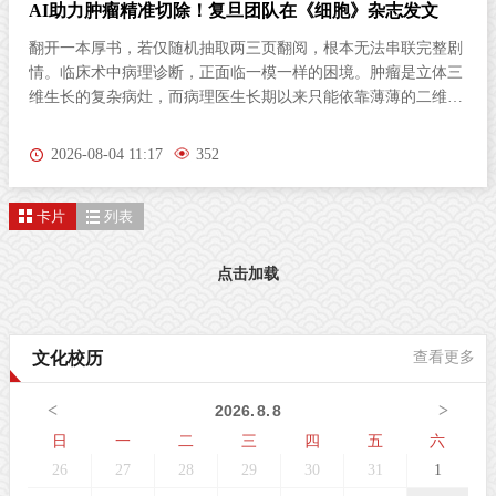
AI助力肿瘤精准切除！复旦团队在《细胞》杂志发文
翻开一本厚书，若仅随机抽取两三页翻阅，根本无法串联完整剧
情。临床术中病理诊断，正面临一模一样的困境。肿瘤是立体三
维生长的复杂病灶，而病理医生长期以来只能依靠薄薄的二维切
片研判病情。尤其对于弥散性浸润的胶质瘤，肿瘤细胞沿组织间
隙立体蔓延、分布隐匿，单一平面切片极易遗漏关键病变区域，
2026-08-04 11:17
352
直接影响肿瘤分级判定与手术边界精准界定，成为外科手术的核
心痛点。北京时间8月3日晚，复旦大学生物医学研究院施立雪团
卡片
列表
队联合物理学系季敏标团队，在国际学术期刊《细胞》（Cell）
发表研究论文“Ultrarapid deep 3D histology enables intraoperative
mapping of glioma infiltration”，推出全新超快速三维病理技术平
点击加载
台ULTRA (Ultrarapid cleared stimulated Raman with AI)。复旦大
学团队在Cell发表超快速三维病理平台ULTRA该技术依托无标记
受激拉曼散射（SRS）成像原理，创新性融合快速组织透明化技
文化校历
查看更多
术与无监督学习图像生成算法，解决了三维病理成像周期漫长的
核心技术难题，可在30分钟内，产出媲美石蜡病理
<
>
2026
.
8
.
8
日
一
二
三
四
五
六
26
27
28
29
30
31
1