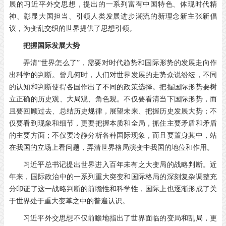
展的习近平外交思想，提出的一系列富有中国特色、体现时代精
神、彰显大国担当、引领人类发展进步潮流的新理念新主张新倡
议，为变乱交织的世界提供了思想引领。
把握国际发展大势
弄清“世界怎么了”，需要对时代趋势和国际形势的发展走向作
出科学的判断。曾几何时，人们对世界发展的走势众说纷纭，不同
的认知和判断使得各国作出了不同的政策选择。把握国际形势要树
立正确的历史观、大局观、角色观。不仅要看清当下国际形势，而
且要回顾过去、总结历史规律，展望未来、把握历史发展大势；不
仅要看到现象和细节，更要把握本质和全局，抓住主要矛盾和矛盾
的主要方面；不仅要冷静分析各种国际现象，而且要置身其中，站
在我国的立场上看问题，弄清世界格局演变中我国的地位和作用。
习近平总书记提出世界进入百年未有之大变局的战略判断。近
年来，国际政治中的一系列重大突变和国际格局的深刻复杂调整充
分印证了这一战略判断的前瞻性和科学性，国际上也逐渐形成了关
于世界处于重大变革之中的普遍认识。
习近平外交思想不仅前瞻地指出了世界面临的变局和乱局，更