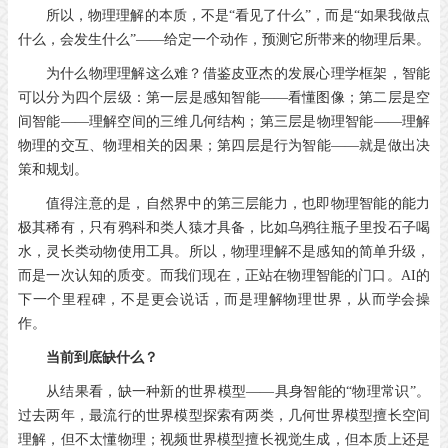
所以，物理理解的本质，不是“看见了什么”，而是“如果我做点
什么，会发生什么”——给定一个动作，预测它所带来的物理后果。
为什么物理理解这么难？借鉴皮亚杰的发展心理学框架，智能
可以分为四个层级：第一层是感知智能——看懂图像；第二层是空
间智能——理解空间的三维几何结构；第三层是物理智能——理解
物理的交互、物理相关的因果；第四层是行为智能——就是做出决
策和规划。
值得注意的是，自然界中的第三层能力，也即物理智能的能力
极其稀有，只有鸦科和类人猿才具备，比如乌鸦往瓶子里投石子喝
水，灵长类动物使用工具。所以，物理理解不是感知的简单升级，
而是一次认知的质变。而我们现在，正站在物理智能的门口。AI的
下一个里程碑，不是更会说话，而是理解物理世界，从而学会操
作。
当前到底缺什么？
从结果看，缺一种新的世界模型——具身智能的“物理常识”。
过去两年，最流行的世界模型探索有两类，几何世界模型擅长空间
理解，但不太懂物理；视频世界模型擅长视觉生成，但本质上还是