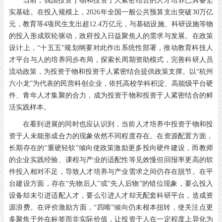
当前，我国投资于物和投资于人紧密结合的人才培养已具备坚
实基础。在投入规模上，2026年全国一般公共预算支出突破30万亿
元，教育等4项民生支出超12.4万亿元，与基础设施、科研设施等物
的投入形成双轮驱动，政府投入日益聚焦人的需求与发展。在政策
设计上，“十五五”规划纲要对此作出系统性部署，推动教育科技人
才平台与人的培养同步布局，探索长周期资助模式，完善科研人员
流动政策，为投资于物和投资于人紧密结合提供政策支撑。以“杭州
六小龙”为代表的民营科创企业，依托高校学科积淀、高能级平台硬
件、青年人才集聚的合力，成为投资于物和投资于人紧密结合的鲜
活实践样本。
在看到进展的同时也应认识到，当前人才培养中投资于物和投
资于人未能形成合力的现象依然不同程度存在。在资源配置方面，
长期存在的“重硬轻软”倾向使政策激励更多投向硬件建设，而教师
的企业实践经验、课程与产业的适配性等见效慢但回报率更高的软
件投入相对不足，导致人才培养与产业需求之间仍存在脱节。在平
台建设方面，存在“先物后人”或“先人后物”的错位现象，要么投入
设备却未引进适配人才，要么引进人才却无配套科研平台，造成资
源浪费。在评价激励方面，“四唯”倾向仍未根本扭转，使关注点更
多聚焦于外在标签而非实际价值，让投资于人在一定程度上异化为