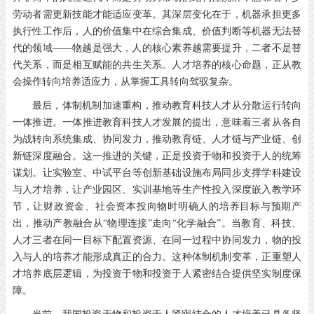
劳动者需更新技能才能适应变革。其深层变化在于，机器承担更多
执行性工作后，人的价值集中在综合集成、价值判断等机器无法替
代的领域——物越是强大，人的核心素养越需要提升，二者不是替
代关系，而是相互赋能的共生关系。人才培养的核心命题，正从教
会操作转向培养适应力，从掌握工具转向驾驭复杂。
最后，体制机制加速重构，推动教育科技人才从分散运行转向
一体推进。一体推进教育科技人才发展的提出，意味着三者从各自
为战转向系统集成、协同发力，推动教育链、人才链与产业链、创
新链深度融合。这一推进的关键，正是投资于物和投资于人的统筹
谋划。让实验室、中试平台等创新基础设施布局同步支撑学科建设
与人才培养，让产业园区、实训基地等生产性投入深度嵌入教学环
节，让财政资金、社会资本投向物时明确人的培养目标与预期产
出，推动产教融合从“物理连接”走向“化学融合”。当教育、科技、
人才三者在同一目标下配置资源、在同一过程中协同发力，物的投
入与人的培养才能形成真正的合力。这种体制机制变革，正重塑人
才培养底层逻辑，为投资于物和投资于人紧密结合提供坚实制度保
障。