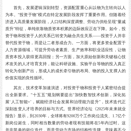
首先，发展逻辑深刻转型，资源配置重心从以物为主转向以人
为本。“投资于物”模式在特定发展阶段发挥了重要作用。但随着经
济进入高质量发展阶段，人口结构深度调整、劳动力供给呈现“量减
质升”特征，单纯依靠物质资本积累的边际效应正在下降。如今，投
资于物和投资于人的关系已转变为融合共生关系——投资于人并非
替代投资于物，而是让二者形成合力。一方面，将更多资金配置于
人力资源领域，可提升劳动者素质、生产效率和职业适应性，让物
质资本投入获得更高回报；另一方面，加大原始创新和关键核心技
术攻关的人才培育支持，能让科研设施、实验平台等物的投入真正
转化为创新产出，形成人的成长牵引物的布局、物的投入支撑人的
价值实现的良性循环。
其次，技术变革加速演进，对投资于物和投资于人紧密结合提
出全新要求。“十五五”规划纲要提出“加快数智技术创新，深化拓
展‘人工智能+’，赋能经济社会发展和治理能力提升”，技术迭代正
深刻改变人才培养的目标与方式。世界经济论坛《2025年未来就业
报告》显示，到2030年，全球将有9200万个工作岗位流失、1.7亿个
新岗位诞生，同时相当数量的劳动者现有技能将在5年内过时。这
并非简单的岗位迭代，而是劳动力市场的结构性洗牌，意味着不少