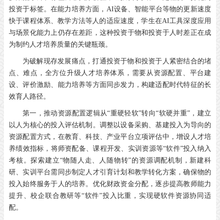
投资于标签。在能力培养方面，AI设备、智能平台等物的更新速度
快于课程体系、教学方法等人的适应速度，学生在AI工具深度应用
与场景化能力上仍存在差距，这种投资于物和投资于人时差正在成
为制约人才培养质量的关键瓶颈。
为破解现存发展痛点，打通投资于物和投资于人紧密结合的堵
点、难点，全方位升级人才培养体系，需要从资源配置、平台建
设、评价激励、能力培养等方面同步发力，构建适配时代特征的长
效育人路径。
第一，推动资源配置逻辑从“重硬轻软”转向“软硬并重”，建立
以人为核心的投入评估机制。调整以设备采购、基建投入为导向的
资源配置方式，在教育、科技、产业平台立项评估中，增设人才培
养绩效指标，将师资配备、课程开发、实训资源等“软件”投入纳入
考核。探索建立“物随人走、人随物转”的资源调配机制，新建科
研、实训平台需同步制定人才引育计划和教学转化方案，确保物的
投入始终服务于人的培养。优化财政资金分配，逐步提高教师能力
提升、校企联合教研等“软件”投入比重，实现硬软件资源协同适
配。