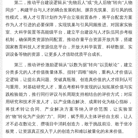
第二，推动平台建设逻辑从“先物后人”或“先人后物”转向“人物
同步”，构建平台与人才的耦合发展机制。摒弃先筑巢、后引凤的线
性模式，将人才引育计划作为平台立项前置条件，将平台配套方案
作为人才引进的必要保障，实现筑巢与引凤同频推进。对国家实验
室、大科学装置等高能级平台，建立平台建设与人才队伍同步考核
机制，确保两类资源协同配置。推动存量平台资源开放共享，搭建
国家教育科技人才资源信息平台，开放大科学装置、科研数据、实
训设备等物的资源，让更多人才借助优质平台成长。
第三，推动评价激励逻辑从“以数为据”转向“以贡献论”，建立
分类多元的人才价值衡量体系。扭转“四唯”倾向，重构人才价值认
定逻辑，让提出真问题、突破真瓶颈、创造真价值的人才得到认可
与重用。对基础研究人才，重点考察科学发现的认知拓展价值与实
践检验能力，推行同行评议与长周期支持相结合的评价方式；对应
用研究和技术开发人才，以产业痛点解决、成果转化为核心指标，
将技术转让合同、产业解决方案等纳入评价范围，让实验室
的“物”转化为产业的“力”。同时，赋予用人主体评价自主权，让人
才不必在数论文、攒项目中消耗创造力，敢于挑战前沿、敢于坐冷
板凳，让资源真正投入于人的创造力和难以被量化的未来价值。