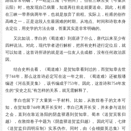
路线非常明确，下一站是江陵（今荆州）。但在三峡云安（今重庆
云阳）时，他发现自己病重，知道再往前走就要送命。因此，杜甫
在三峡一带养病两年半，也就是放弃了前程。实际上，杜甫的创作
高峰之一，正是这段人生最困难的时期。从地点、时间和诗歌本身
去定位，用史学的方法去做，答案其实是非常明确的。
又比如说，李白的《蜀道难》到底讲了什么，唐代以来至少有
四种说法。对此，现代学者进行解析，把所有史料进行定位后，就
可以知道，这首诗所讲的就是送一位友人去成都，没有任何政治原
因。
结合史料去看，《蜀道难》是贺知章看到过的，而贺知章去世
于
744
年，那么这首诗必定写在这一年之前。《蜀道难》还被殷璠
编进《河岳英灵集》，该书编成于
753
年。因此，这首诗和
754
年发
生的“安史之乱”有怎样的关系，就无需解释了。
李白也留下了大量第一手材料。比如，从敦煌卷子的文本可
知，在贺知章
744
年离开长安时，李白已离开长安，并未参与送别
之会，直到在靠近洛阳的阴盘驿遇到贺知章。蜀本《送贺宾客归
越》，在敦煌卷子中题为《阴盘驿送贺监归越》。因此可证，七律
《送贺监归四明应制》实系伪作。同时，由《会稽掇英总集》可