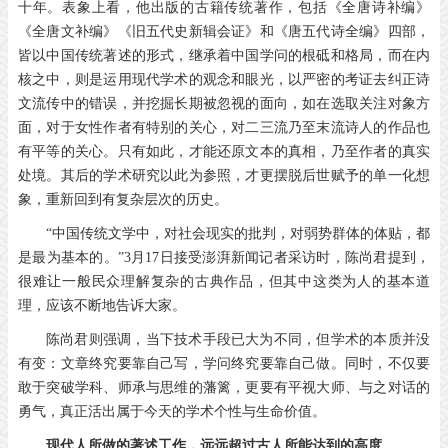
十年。表象上看，他出版的古籍传统著作，包括《全唐诗补编》
《全唐文补编》《旧五代史新辑会证》和《唐五代诗全编》四部，
皆以中国传统著述的形式，继承着中国学问的根砥和格局，而在内
核之中，则是运用现代学术的观念和眼光，以严密的考证去纠正诗
文流传中的错误，并挖掘长期被忽视的面向，如在选取关注对象方
面，对于女性作者有特别的关心，对二三流乃至末流诗人的作品也
有平等的关心。只有如此，才能还原文本的真相，乃至作者的真实
处境。其后的学术研究以此为参照，才更摆脱后世赋予的单一化想
象，重新回到有复杂层次的历史。
“中国传统文学中，对社会现实的批判，对弱势群体的体贴，都
是最为基本的。”
3
月
17
日接受澎湃新闻记者采访时，陈尚君提到，
很难让一般民众理解复杂的古典作品，但其中这类为人的基本道
理，应该不断地告诉大家。
陈尚君则强调，当下技术手段已大为不同，但学术的本质并没
有变：文章终究要靠自己写，学问终究要靠自己做。同时，不仅要
敢于突破学科、师承与思维的藩篱，更要有平视大师、与之对话的
勇气，真正活出属于今天的学术个性与生命价值。
现代人所做的著述工作，远远超过古人所能达到的高度