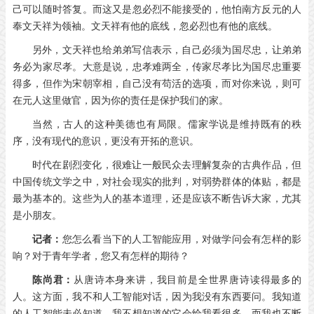
己可以随时答复。而这又是忽必烈不能接受的，他怕南方反元的人
奉文天祥为领袖。文天祥有他的底线，忽必烈也有他的底线。
另外，文天祥也给弟弟写信表示，自己必须为国尽忠，让弟弟
务必为家尽孝。大意是说，忠孝难两全，传家尽孝比为国尽忠重要
得多，但作为宋朝宰相，自己没有苟活的选项，而对你来说，则可
在元人这里做官，因为你的责任是保护我们的家。
当然，古人的这种美德也有局限。儒家学说是维持既有的秩
序，没有现代的意识，更没有开拓的意识。
时代在剧烈变化，很难让一般民众去理解复杂的古典作品，但
中国传统文学之中，对社会现实的批判，对弱势群体的体贴，都是
最为基本的。这些为人的基本道理，还是应该不断告诉大家，尤其
是小朋友。
记者：
您怎么看当下的人工智能应用，对做学问会有怎样的影
响？对于青年学者，您又有怎样的期待？
陈尚君：
从唐诗本身来讲，我目前是全世界唐诗读得最多的
人。这方面，我不和人工智能对话，因为我没有东西要问。我知道
的人工智能未必知道，我不想知道的它会给我看很多。而我也不断