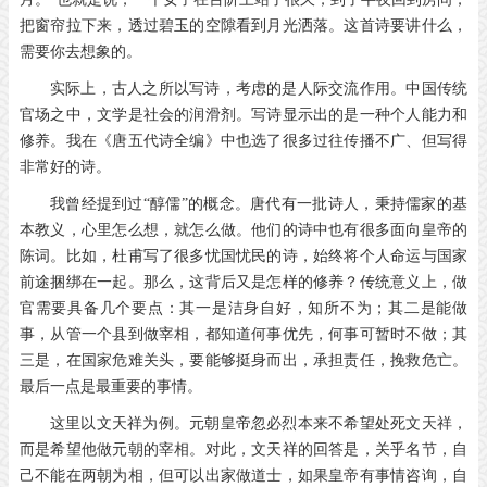
把窗帘拉下来，透过碧玉的空隙看到月光洒落。这首诗要讲什么，
需要你去想象的。
实际上，古人之所以写诗，考虑的是人际交流作用。中国传统
官场之中，文学是社会的润滑剂。写诗显示出的是一种个人能力和
修养。我在《唐五代诗全编》中也选了很多过往传播不广、但写得
非常好的诗。
我曾经提到过“醇儒”的概念。唐代有一批诗人，秉持儒家的基
本教义，心里怎么想，就怎么做。他们的诗中也有很多面向皇帝的
陈词。比如，杜甫写了很多忧国忧民的诗，始终将个人命运与国家
前途捆绑在一起。那么，这背后又是怎样的修养？传统意义上，做
官需要具备几个要点：其一是洁身自好，知所不为；其二是能做
事，从管一个县到做宰相，都知道何事优先，何事可暂时不做；其
三是，在国家危难关头，要能够挺身而出，承担责任，挽救危亡。
最后一点是最重要的事情。
这里以文天祥为例。元朝皇帝忽必烈本来不希望处死文天祥，
而是希望他做元朝的宰相。对此，文天祥的回答是，关乎名节，自
己不能在两朝为相，但可以出家做道士，如果皇帝有事情咨询，自