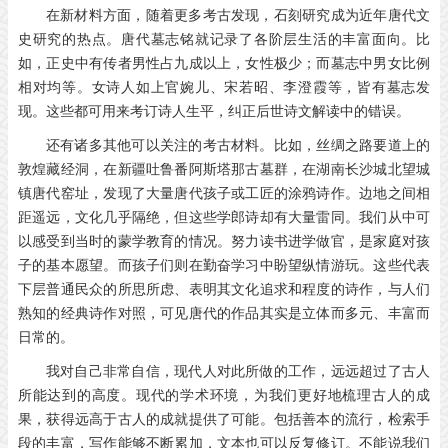
在新材料方面，随着更多考古发现，石刻研究成为近年唐代文
史研究的热点。唐代墓志铭就记录了各阶层生活的丰富面向。比
如，正史中有传者男性占九成以上，女性极少；而墓志中男女比例
相对均等。女诗人如上官婉儿、宋若昭、李澄霞等，皆有墓志发
现。这些都可用来考订诗人生平，纠正后世诗文解读中的错误。
还有诸多其他可以关注的考古材料。比如，丝绸之路要道上的
敦煌藏经洞，在新疆吐鲁番阿斯塔那古墓群，在湖南长沙城北望城
镇唐代窑址，发现了大量唐代孩子或工匠的涂鸦诗作。边地之间相
距遥远，文化几乎隔绝，但这些学郎诗却有大量雷同。我们从中可
以感受到当时的蒙学教育的情况。努力读书进学做官，是家庭对孩
子的基本愿望。而孩子们则在勤奋学习中盼望纵情游玩。这些代表
下层普通民众的所思所虑、表明其文化追求和程度的诗作，与人们
熟知的经典诗作对照，可见唐代的作品其实是立体而多元、丰富而
日常的。
我对自己非常自信，现代人对此所做的工作，远远超过了古人
所能达到的高度。现代的学术环境，为我们更好地梳理古人的成
果，获得远高于古人的成就提供了可能。包括善本的流行，检索手
段的丰富，写作能够不断累加，文本也可以反复修订。不能说我们