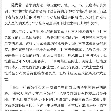
陈尚君：
史学的方法，即定位时、地、人、书。以唐诗研究为
例，“时”和“地”就是作者写作这首诗的具体时间地点和原因，乃至
作者与友人结交的时间等；“人”是要通过诗的解读，来分析作者与
友人之间的关系；“书”是界定唐诗流传过程之中的归属和文本。
1980
年代，我学生时代的两篇文章《杜甫为郎离蜀考》《杜甫
离蜀后的行止原因新探》，就是对时间准确定位，去解释杜甫离开
草堂的原因。过往，大家都采纳的说法是，因杜甫在成都最好的朋
友、整个蜀中的第一把手严武去世，杜甫失去依靠，也就离开。这
好像是一个合适的解释。而我当时看到，严武去世于
765
年
4
月，但
杜甫在当年
2-3
月已准备离开，
4
月可能已在路上。实际上，杜甫这
样的诗人，对最好的朋友的去世，不会没有表达。严武去世之后，
杜甫至少有两首诗直接表达哀思，但均未提及在成都亲见严武去
世。
那么，杜甫为什么离开成都？在他自己的诗里有最好的解
释。“登楼初有作，前席竟为荣”，也即要赴京到任检校工部员外
郎。“即从巴峡穿巫峡，便下襄阳向洛阳”，是说杜甫离开成都，取
这条路准备回洛阳。不过，中途在渝州（今重庆）出现意外，原本