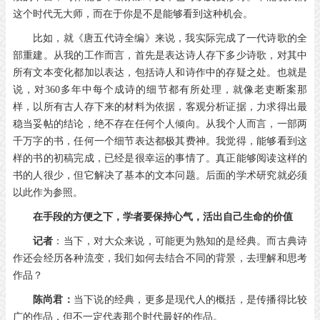
这个时代无大师，而在于你是不是能够看到这种机会。
比如，就《唐五代诗全编》来说，我实际完成了一代诗歌的全
部重建。从我的工作而言，首先是表达诗人存下多少诗歌，对其中
所有文本变化都加以表达，包括诗人和诗作中的存疑之处。也就是
说，对
360
多年中每个成诗的细节都有所处理，就像老吏断案那
样，以所有古人存下来的材料为依据，客观分析证据，力求得出最
稳当妥帖的结论，绝不存在任何个人倾向。从我个人而言，一部两
千万字的书，任何一个细节表达都极其费神。我觉得，能够看到这
样的书的初稿完成，已经是很幸运的事情了。真正能够阅读这样的
书的人很少，但它解决了基本的文本问题。后面的学术研究就必须
以此作为参照。
在手段的方便之下，学者要保持心气，活出自己生命的价值
记者
：当下，对大众来说，可能更为熟知的是经典。而古典诗
作还会经历各种流变，我们如何去结合不同的背景，去理解和思考
作品？
陈尚君：
当下说的经典，更多是现代人的概括，是传播得比较
广的作品，但不一定代表那个时代最好的作品。