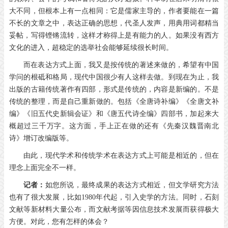
大不同，但根本上有一点相同：它是儒家主导的，作者要能在一篇
不长的文章之中，表达正确的思想，代圣人发声，用典用词都精当
妥帖，写得铿锵流转，这样才称得上是有能力的人。如果没有西方
文化的进入，超稳定的选举社会能够延续很长时间。
而在表达方式上面，我又是按传统的著述来做的，希望有中国
学问的根砥和格局，现代中国很少有人这样去做。到现在为止，我
出版的古籍传统著作有四部，形式是传统的，内容是新编的。不是
传统的整理，而是自己重新做的。包括《全唐诗补编》《全唐文补
编》《旧五代史新辑会证》和《唐五代诗全编》四部书，加起来大
概超过三千万字。这方面，手上正在做的还有《先秦汉魏晋南北
诗》增订改编版等。
由此，现代学术和传统学术在表达方式上可能是相近的，但在
理念上面完全不一样。
记者：
如您所说，最终成果的表达方式相近，但文学研究方法
也有了很大发展，比如
1980
年代起，引入史学的方法。同时，石刻
文献等新材料大量公布，而文献考据等因信息技术发展而获得极大
方便。对此，您有怎样的体会？