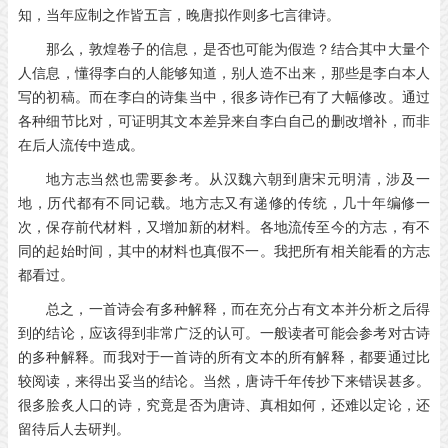
知，当年应制之作皆五言，晚唐拟作则多七言律诗。
那么，敦煌卷子的信息，是否也可能为假造？结合其中大量个
人信息，懂得李白的人能够知道，别人造不出来，那些是李白本人
写的初稿。而在李白的诗集当中，很多诗作已有了大幅修改。通过
各种细节比对，可证明其文本差异来自李白自己的删改增补，而非
在后人流传中造成。
地方志当然也需要参考。从汉魏六朝到唐宋元明清，涉及一
地，历代都有不同记载。地方志又有递修的传统，几十年编修一
次，保存前代材料，又增加新的材料。各地流传至今的方志，有不
同的起始时间，其中的材料也真假不一。我把所有相关能看的方志
都看过。
总之，一首诗会有多种解释，而在充分占有文本并分析之后得
到的结论，应该得到非常广泛的认可。一般读者可能会参考对古诗
的多种解释。而我对于一首诗的所有文本的所有解释，都要通过比
较阅读，来得出妥当的结论。当然，唐诗千年传抄下来错误甚多。
很多脍炙人口的诗，究竟是否为唐诗、真相如何，还难以定论，还
留待后人去研判。