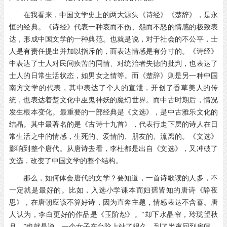
在我看来，中国文学史上的两大源头《诗经》《楚辞》，是永
恒的经典。《诗经》代表一种哀而不伤、怨而不怒的情感的极致表
达，形成中国文学的一种典范。也就是说，对于社会的不公平，士
人是有责任提出并加以指斥的，而表达情感是有分寸的。《诗经》
中表达了士人对民间疾苦的同情、对统治者失德的批判，也表达了
士人的日常生活状态，如男女之情等。而《楚辞》则是另一种中国
南方文学的代表，其中表达了个人的宣泄，开创了香草美人的传
统，也表达着楚文化中巫鬼神妖的魔幻世界。而中古时期后，情况
发生根本变化。最重要的一部经典是《文选》，是中古雅乐文化的
结晶。其中最著名的是《古诗十九首》，代表行走下层的诗人在日
常生活之中的情感，生死的、爱情的、朋友的、流离的。《文选》
影响到整个唐代。从唐诗去看，李杜都是出自《文选》，又冲破了
文选，改变了中国文学的整个结构。
那么，如何体会唐代的文学？要知道，一首诗歌读的人多，不
一定就是最好的。比如，入选小学课本而妇孺皆知的唐诗《静夜
思》，在唐朝应该不算好诗，因为直奔主题，情感表达不含蓄。唐
人认为，李白更好的作品是《玉阶怨》。“却下水晶帘，玲珑望秋
月。”也就是说，一个女子在台阶上站了很久，到了半夜回到房间，