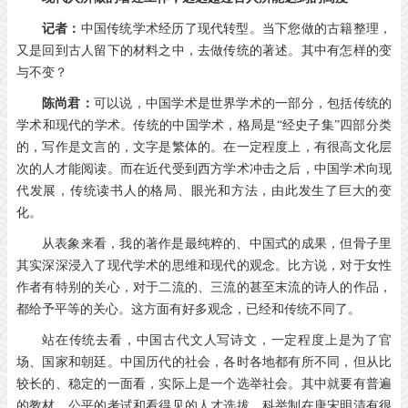
记者：
中国传统学术经历了现代转型。当下您做的古籍整理，
又是回到古人留下的材料之中，去做传统的著述。其中有怎样的变
与不变？
陈尚君：
可以说，中国学术是世界学术的一部分，包括传统的
学术和现代的学术。传统的中国学术，格局是“经史子集”四部分类
的，写作是文言的，文字是繁体的。在一定程度上，有很高文化层
次的人才能阅读。而在近代受到西方学术冲击之后，中国学术向现
代发展，传统读书人的格局、眼光和方法，由此发生了巨大的变
化。
从表象来看，我的著作是最纯粹的、中国式的成果，但骨子里
其实深深浸入了现代学术的思维和现代的观念。比方说，对于女性
作者有特别的关心，对于二流的、三流的甚至末流的诗人的作品，
都给予平等的关心。这方面有好多观念，已经和传统不同了。
站在传统去看，中国古代文人写诗文，一定程度上是为了官
场、国家和朝廷。中国历代的社会，各时各地都有所不同，但从比
较长的、稳定的一面看，实际上是一个选举社会。其中就要有普遍
的教材、公平的考试和看得见的人才选拔。科举制在唐宋明清有很