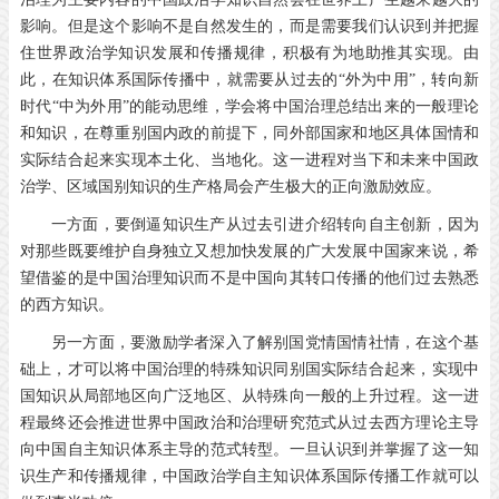
影响。但是这个影响不是自然发生的，而是需要我们认识到并把握
住世界政治学知识发展和传播规律，积极有为地助推其实现。由
此，在知识体系国际传播中，就需要从过去的“外为中用”，转向新
时代“中为外用”的能动思维，学会将中国治理总结出来的一般理论
和知识，在尊重别国内政的前提下，同外部国家和地区具体国情和
实际结合起来实现本土化、当地化。这一进程对当下和未来中国政
治学、区域国别知识的生产格局会产生极大的正向激励效应。
一方面，要倒逼知识生产从过去引进介绍转向自主创新，因为
对那些既要维护自身独立又想加快发展的广大发展中国家来说，希
望借鉴的是中国治理知识而不是中国向其转口传播的他们过去熟悉
的西方知识。
另一方面，要激励学者深入了解别国党情国情社情，在这个基
础上，才可以将中国治理的特殊知识同别国实际结合起来，实现中
国知识从局部地区向广泛地区、从特殊向一般的上升过程。这一进
程最终还会推进世界中国政治和治理研究范式从过去西方理论主导
向中国自主知识体系主导的范式转型。一旦认识到并掌握了这一知
识生产和传播规律，中国政治学自主知识体系国际传播工作就可以