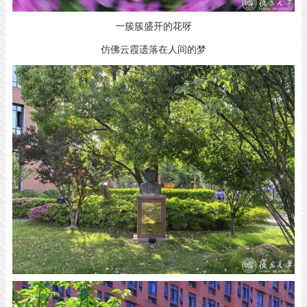
一簇簇盛开的花呀
仿佛云霞遗落在人间的梦