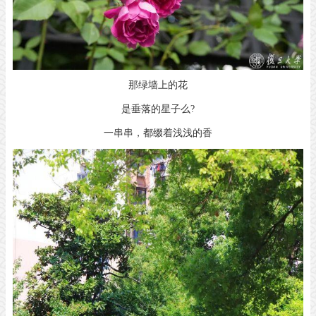
那绿墙上的花
是垂落的星子么?
一串串，都缀着浅浅的香