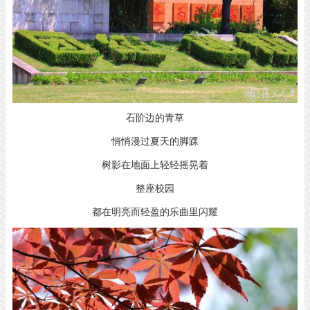
石阶边的青草
悄悄漫过夏天的脚踝
树影在地面上轻轻摇晃着
整座校园
都在明亮而轻盈的乐曲里闪耀