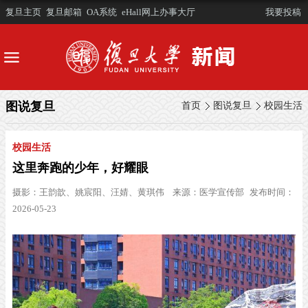
复旦主页
复旦邮箱
OA系统
eHall网上办事大厅
我要投稿
图说复旦
首页
图说复旦
校园生活
校园生活
这里奔跑的少年，好耀眼
摄影：
王韵歆、姚宸阳、汪婧、黄琪伟
来源：医学宣传部
发布时间：
2026-05-23