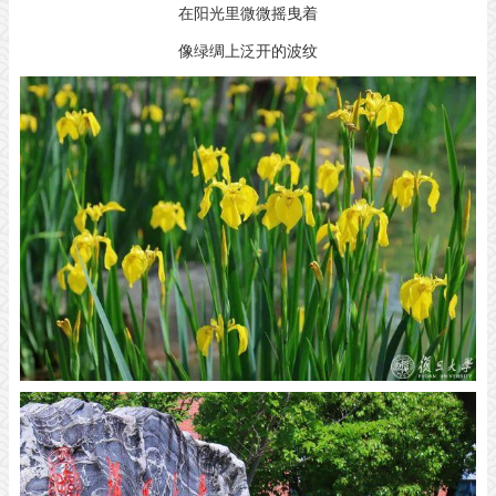
在阳光里微微摇曳着
像绿绸上泛开的波纹