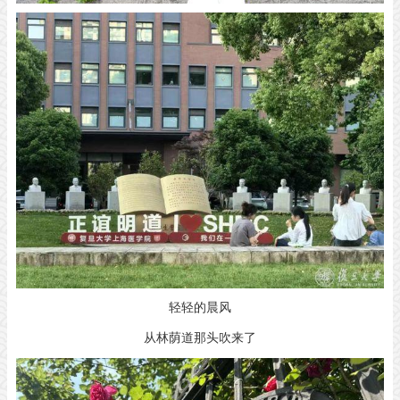
轻轻的晨风
从林荫道那头吹来了