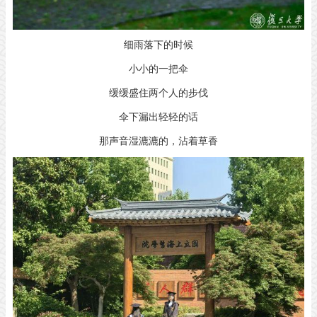
细雨落下的时候
小小的一把伞
缓缓盛住两个人的步伐
伞下漏出轻轻的话
那声音湿漉漉的，沾着草香