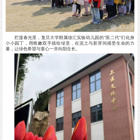
烂漫春光里，复旦大学附属徐汇实验幼儿园的
“医二代”们化身
小小园丁，用稚嫩双手描绘绿意，在泥土与新芽间感受生命的力
量，让绿色希望与童心一并向阳生长。