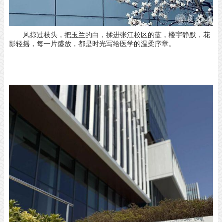
风掠过枝头，把玉兰的白，
揉进张江校区的蓝，
楼宇静默，花
影轻摇，
每一片盛放，
都是时光写给医学的温柔序章。