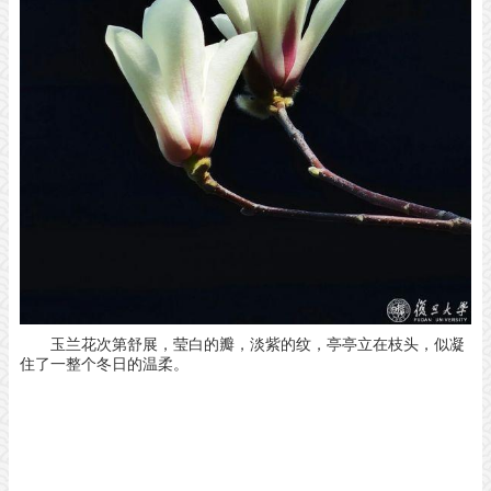
玉兰花次第舒展，
莹白的瓣，
淡紫的纹，
亭亭立在枝头，
似凝
住了一整个冬日的温柔。