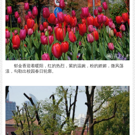
郁金香迎着暖阳，
红的热烈，
紫的温婉，
粉的娇媚，
微风荡
漾，
勾勒出校园春日轮廓。