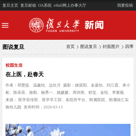
复旦主页
复旦邮箱
OA系统
eHall网上办事大厅
我要投稿
图说复旦
首页
图说复旦
封面图片
四季
校园生活
在上医，赴春天
作者：
邓楚提、温鑫怡、边欣月
摄影：
姚宸阳、金嘉怡、刘江霞、来小
彬、陈蓓蓓、骆勤、杨秀一、姚媛媛、周诗雨、程玺、金恒、李紫薇、
来源： 医学宣传部、医学学工部、各院所平台、附属医院、附属徐汇实
验幼儿园
发布时间：2026-03-13