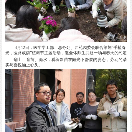
3
月
12
日，医学学工部、总务处、西苑园委会联合策划“手植春
光，医路成荫”植树节主题活动，邀全体师生共赴一场与春天的约定
翻土、育苗、浇水，看着新苗在阳光下舒展的姿态，劳动的踏
实与喜悦涌上心头。