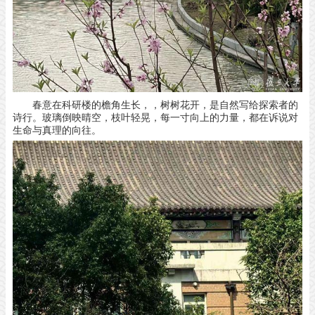
春意在科研楼的檐角生长，，
树树花开，
是自然写给探索者的
诗行。
玻璃倒映晴空，枝叶轻晃，
每一寸向上的力量，
都在诉说对
生命与真理的向往。