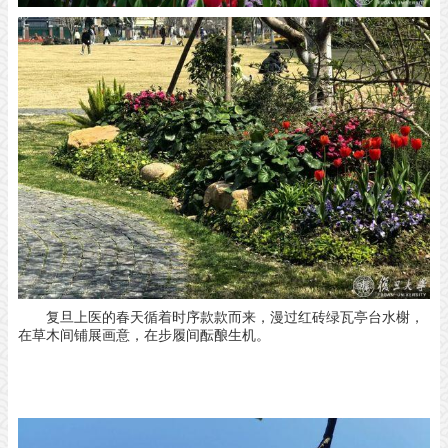
复旦上医的春天
循着时序款款而来，
漫过红砖绿瓦
亭台水榭，
在草木间铺展画意，
在步履间酝酿生机。