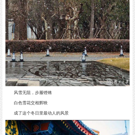
风雪无阻，步履铿锵
白色雪花交相辉映
成了这个冬日里最动人的风景