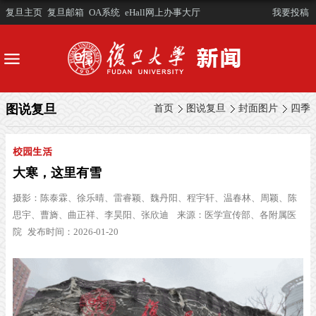
复旦主页
复旦邮箱
OA系统
eHall网上办事大厅
我要投稿
图说复旦
首页
图说复旦
封面图片
四季
校园生活
大寒，这里有雪
摄影：
陈泰霖、徐乐晴、雷睿颖、魏丹阳、程宇轩、温春林、周颖、陈
思宇、曹旖、曲正祥、李昊阳、张欣迪
来源：医学宣传部、各附属医
院
发布时间：2026-01-20