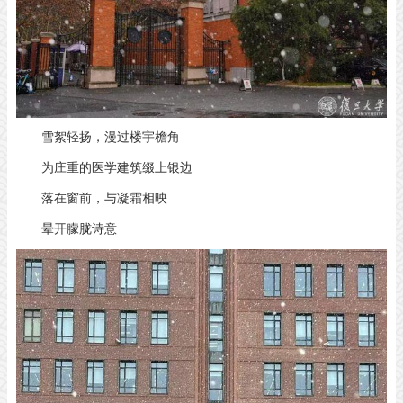
雪絮轻扬，漫过楼宇檐角
为庄重的医学建筑缀上银边
落在窗前，与凝霜相映
晕开朦胧诗意