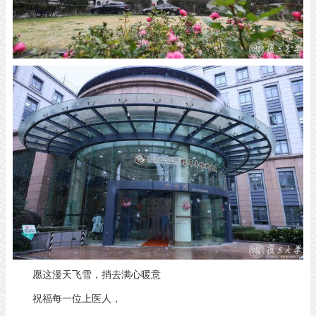
愿这漫天飞雪，捎去满心暖意
祝福每一位上医人，