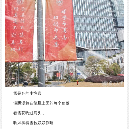
雪是冬的小惊喜
,
轻飘漫舞在复旦上医的每个角落
看雪花吻过肩头，
听风裹着雪粒簌簌作响