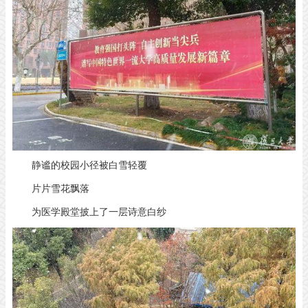
静谧的校园小径被白雪轻覆
片片雪花飘落
为医学殿堂披上了一层诗意白纱