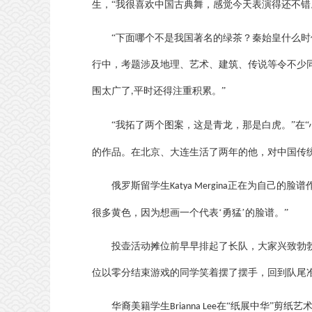
生，“我很喜欢中国古典舞，感觉今天表演得还不错
“下面哪个不是我国著名的绿茶？秦始皇什么时
行中，考题涉及地理、艺术、建筑、传说等令不少
围太广了
平时还得注重积累。”
,
“我拓了两个图案，这是青龙，那是白虎。”在
的作品。在北京、大连生活了两年的他，对中国传
俄罗斯留学生
正在为自己的脸谱
Katya Mergina
很多黄色，因为想画一个代表‘勇猛’的脸谱。”
投壶活动摊位前早早排起了长队，大家兴致勃
位以零分结束游戏的同学笑着摆了摆手，回到队尾
华裔美籍学生
在“纸展中华”剪纸艺
Brianna Lee