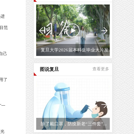
热进
目范
复旦大学2026届毕业生原创毕业MV...
自己
图说复旦
查看更多
用了
”一
复旦大学校园开放日
出光