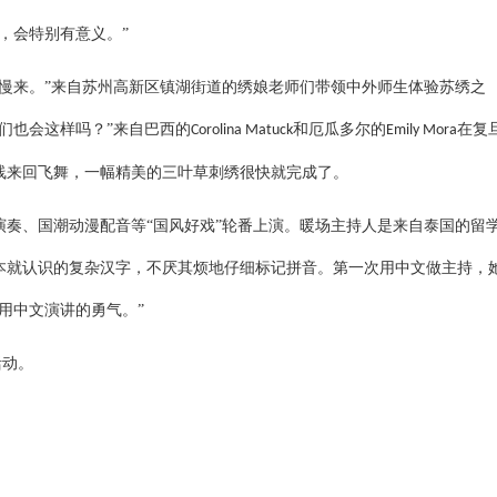
，会特别有意义。”
慢来。”来自苏州高新区镇湖街道的绣娘老师们带领中外师生体验苏绣之
们也会这样吗？”来自巴西的
和厄瓜多尔的
在复
Corolina Matuck
Emily Mora
线来回飞舞，一幅精美的三叶草刺绣很快就完成了。
演奏、国潮动漫配音等
“国风好戏”轮番上演。暖场主持人是来自泰国的留
本就认识的复杂汉字，不厌其烦地仔细标记拼音。第一次用中文做主持，
用中文演讲的勇气。”
活动。