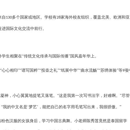
来自
多个国家或地区。学校有
家海外校友组织，覆盖北美、欧洲和亚
130
28
促进国际文化交流中前行。
学生相聚在“传统文化传承与国际传播”国风嘉年华上。
”“心心相印”“谱写国粹”“投壶之礼”“纸展中华”“曲水流觞”“苏绣体验”等
项
9
气凝神，小心翼翼地提笔又落笔。“这是我第一次写书法字，好难啊。”尽管
“我的中文名是‘梦艺’，能把自己的名字用毛笔写出来，我很骄傲。”
着粉色汉服的女孩身后，学习中国古典舞。小老师陈秀莲竟然是泰国留学