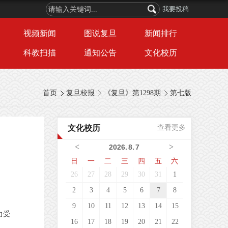
我要投稿
视频新闻
图说复旦
新闻排行
科教扫描
通知公告
文化校历
首页
复旦校报
《复旦》第1298期
第七版
文化校历
查看更多
<
>
2026
.
8
.
7
日
一
二
三
四
五
六
26
27
28
29
30
31
1
2
3
4
5
6
7
8
9
10
11
12
13
14
15
力受
16
17
18
19
20
21
22