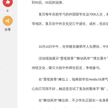
到
后、
后的追捧。
90
00
0
复旦每年在校学习的外国留学生达
人次，
7000
等地区。复旦在中外文化交汇中诞生、成长，也在
分享
月
日中午，光华楼东侧草坪人头攒动，中外
10
24
活动现场展示
“墨笔留香”“舞动风华”“博古通今
传统文化，吸引大批中外师生驻足，争相参与。
在
“墨笔留香”摊位上，瑞典留学生
屏
Hedda Ek
心自己写得不好，她还是尝试了复杂的繁体字“藝”，
在
“舞动风华”摊位前，不少学生正跟在一名身