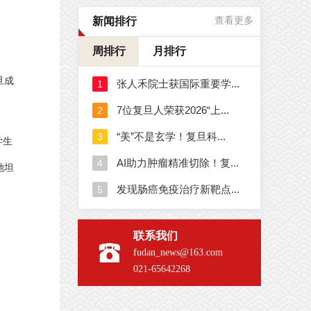
新闻排行
查看更多
周排行
月排行
旦成
学生
她坦
联系我们
fudan_news@163.com
021-65642268