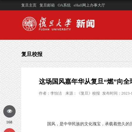
复旦主页
复旦邮箱
OA系统
eHall网上办事大厅
复旦校报
这场国风嘉年华从复旦“燃”向全
作者：
李怡洁
来源：
《复旦》校报
发布时间：2023-1
168
国风，是中华民族的文化瑰宝，承载着悠久的