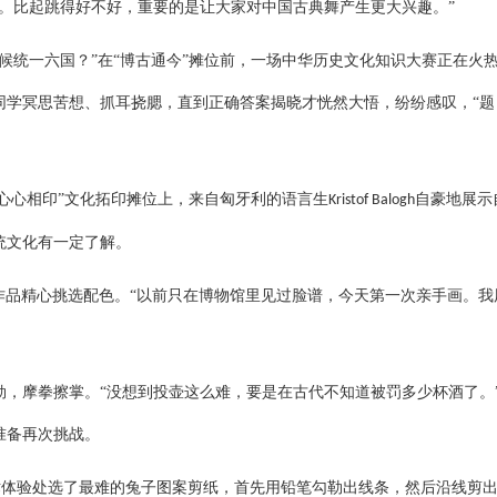
。比起跳得好不好，重要的是让大家对中国古典舞产生更大兴趣。”
候统一六国？”在“博古通今”摊位前，一场中华历史文化知识大赛正在火
同学冥思苦想、抓耳挠腮，直到正确答案揭晓才恍然大悟，纷纷感叹，“题
“心心相印”文化拓印摊位上，来自匈牙利的语言生
自豪地展示
Kristof Balogh
统文化有一定了解。
作品精心挑选配色。“以前只在博物馆里见过脸谱，今天第一次亲手画。我
勃，摩拳擦掌。
“没想到投壶这么难，要是在古代不知道被罚多少杯酒了。
准备再次挑战。
术体验处选了最难的兔子图案剪纸，首先用铅笔勾勒出线条，然后沿线剪