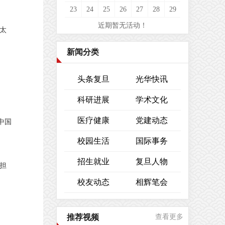
23
24
25
26
27
28
29
近期暂无活动！
太
新闻分类
头条复旦
光华快讯
科研进展
学术文化
医疗健康
党建动态
中国
校园生活
国际事务
招生就业
复旦人物
担
校友动态
相辉笔会
推荐视频
查看更多