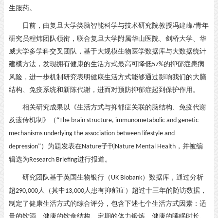
生服药。
日前，由复旦大学类脑智能科学与技术研究院教授冯建峰
青年
/
研究员程炜团队领衔，联合复旦大学附属华山医院、剑桥大学、华
威大学多学科交叉团队，基于大规模生物医学数据库与大数据统计
建模方法，发现拥有健康的生活方式最高可降低
的抑郁症患病
57%
风险，进一步机制研究表明健康生活方式能够通过影响我们的大脑
结构、免疫系统和新陈代谢，进而对预防抑郁症起到保护作用。
相关研究成果以《生活方式与抑郁症关联的脑结构、免疫代谢
及遗传机制》（
“
The brain structure, immunometabolic and genetic
mechanisms underlying the association between lifestyle and
”）为题发表在
子刊
，并被编
depression
Nature
Nature Mental Health
辑选为
进行报道。
Research Briefing
研究团队基于英国生物银行（
）数据库，通过分析
UK Biobank
超
人（其中
人患有抑郁症）超过十三年的随访数据，
290,000
13,000
制定了健康生活方式的综合评分，包含下述七个生活方式因素：适
量的饮酒、健康的饮食结构、定期的体力锻炼、健康的睡眠时长、