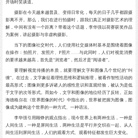
开场时笑谈道。
摄影在今天越来越普及、变得日常化，每天的日子几乎都跟摄
影离不开。那么，我们在进行拍摄时，跟我们真正对摄影艺术的理
解，中间有没有一个距离？带着这个话题，李华强以荷赛获奖作品
为案例，讲起摄影与非虚构摄影。
当下的图像社交时代，人们使用社交媒体时基本是围绕着图像
在操作：拍照片、发照片、P照片……与此同时，人们对视觉消费
的要求越来越高，首先是“浏览者”，然后才是“阅读者”。
要理解视觉传播的本质，就要理解文字和图像几个世纪的“纠
缠”。在过去，文字象征着理性思维和逻辑推理，被看作智性活动的
最高形式；图像则更多诉诸人的感性意识和直观经验，被认为是低
于文字的次等形式。而如今，文字和图像的地位经历了反转。正如
海德格尔在《世界图像的时代》中指出的，世界被把握为图像，图
像成为建构这个世界的一种方式、一种语法。
李华强引用顾铮的观点指出，现今世界上有两种生活，一种是
人间生活，一种是屏间生活，两种生活是平行并交织在一起。从人
间生活到屏间生活，人们的观看方式、观看特征都发生巨大变化。