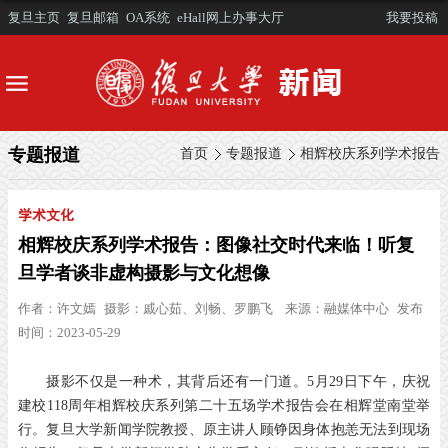
复旦主页
复旦邮箱
OA系统
eHall网上办事大厅
我要投稿
专题报道
首页
专题报道
相辉校庆系列学术报告
学术文化
相辉校庆系列学术报告：图像社交时代来临！听复
旦学者谈非虚构摄影与文化想像
作者：
许文嫣
摄影：
戚心茹、刘畅、罗鹏飞
来源：
融媒体中心
发布
时间：2023-05-29
摄影不仅是一种术，其背后还有一门道。5月29日下午，庆祝
建校118周年相辉校庆系列第二十五场学术报告会在相辉堂南堂举
行。复旦大学新闻学院教授、原主讲人顾铮因身体抱恙无法到现场