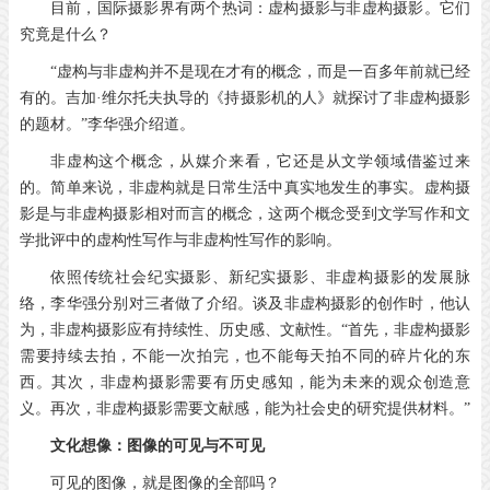
目前，国际摄影界有两个热词：虚构摄影与非虚构摄影。它们
究竟是什么？
“虚构与非虚构并不是现在才有的概念，而是一百多年前就已经
有的。吉加·维尔托夫执导的《持摄影机的人》就探讨了非虚构摄影
的题材。”李华强介绍道。
非虚构这个概念，从媒介来看，它还是从文学领域借鉴过来
的。简单来说，非虚构就是日常生活中真实地发生的事实。虚构摄
影是与非虚构摄影相对而言的概念，这两个概念受到文学写作和文
学批评中的虚构性写作与非虚构性写作的影响。
依照传统社会纪实摄影、新纪实摄影、非虚构摄影的发展脉
络，李华强分别对三者做了介绍。谈及非虚构摄影的创作时，他认
为，非虚构摄影应有持续性、历史感、文献性。“首先，非虚构摄影
需要持续去拍，不能一次拍完，也不能每天拍不同的碎片化的东
西。其次，非虚构摄影需要有历史感知，能为未来的观众创造意
义。再次，非虚构摄影需要文献感，能为社会史的研究提供材料。”
文化想像：
图像的可见与不可见
可见的图像，就是图像的全部吗？